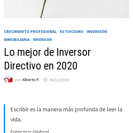
CRECIMIENTO PROFESIONAL
/
ESTOICISMO
/
INVERSIÓN
INMOBILIARIA
/
INVERSOR
Lo mejor de Inversor
Directivo en 2020
Necesarias
por
Alberto P.
30/12/2020
Estas
cookies no
son
opcionales.
Escribir es la manera más profunda de leer la
Son
vida.
necesarias
para que
Francisco Umbral