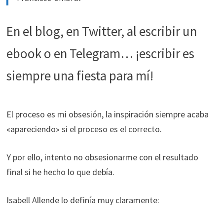
funcione la
web.
En el blog, en Twitter, al escribir un
Estadísticas
ebook o en Telegram… ¡escribir es
Para que
podamos
siempre una fiesta para mí!
mejorar la
funcionalidad
y estructura
El proceso es mi obsesión, la inspiración siempre acaba
de la web, en
base a cómo
«apareciendo» si el proceso es el correcto.
se usa la web.
Y por ello, intento no obsesionarme con el resultado
final si he hecho lo que debía.
Experiencia
Para que
nuestra web
Isabell Allende lo definía muy claramente:
funcione lo
mejor posible