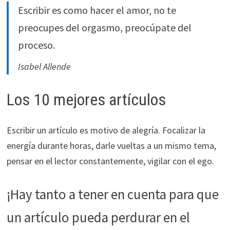
Escribir es como hacer el amor, no te
durante tu
visita. Si
preocupes del orgasmo, preocúpate del
rechaza estas
proceso.
cookies,
algunas
Isabel Allende
funcionalidades
desaparecerán
de la web.
Los 10 mejores artículos
Marketing
Escribir un artículo es motivo de alegría. Focalizar la
Al compartir tus
energía durante horas, darle vueltas a un mismo tema,
intereses y
pensar en el lector constantemente, vigilar con el ego.
comportamiento
mientras visitas
nuestro sitio,
¡Hay tanto a tener en cuenta para que
aumentas la
posibilidad de
un artículo pueda perdurar en el
ver contenido y