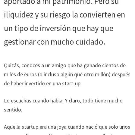
aportado a mi patrimonio. Pero su
funcione la
web.
iliquidez y su riesgo la convierten en
un tipo de inversión que hay que
Estadísticas
Para que
gestionar con mucho cuidado.
podamos
mejorar la
funcionalidad
y estructura
Quizás, conoces a un amigo que ha ganado cientos de
de la web, en
miles de euros (o incluso algún que otro millón) después
base a cómo
de haber invertido en una start-up.
se usa la web.
Lo escuchas cuando habla. Y claro, todo tiene mucho
Experiencia
sentido.
Para que
nuestra web
Aquella startup era una joya cuando nació que solo unos
funcione lo
mejor posible