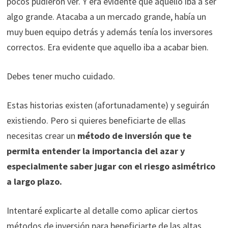
pocos pudieron ver. Y era evidente que aquello iba a ser
durante tu
algo grande. Atacaba a un mercado grande, había un
visita. Si
muy buen equipo detrás y además tenía los inversores
rechaza estas
cookies,
correctos. Era evidente que aquello iba a acabar bien.
algunas
funcionalidades
Debes tener mucho cuidado.
desaparecerán
de la web.
Estas historias existen (afortunadamente) y seguirán
existiendo. Pero si quieres beneficiarte de ellas
Marketing
necesitas crear un
método de inversión que te
Al compartir tus
permita entender la importancia del azar y
intereses y
comportamiento
especialmente saber jugar con el riesgo asimétrico
mientras visitas
a largo plazo.
nuestro sitio,
aumentas la
Intentaré explicarte al detalle como aplicar ciertos
posibilidad de
ver contenido y
métodos de inversión para beneficiarte de las altas