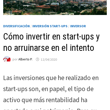
DIVERSIFICACIÓN
/
INVERSIÓN START-UPS
/
INVERSOR
Cómo invertir en start-ups y
no arruinarse en el intento
por
Alberto P.
12/04/2020
Necesarias
Estas
Las inversiones que he realizado en
cookies no
son
start-ups son, en papel, el tipo de
opcionales.
Son
activo que más rentabilidad ha
necesarias
para que