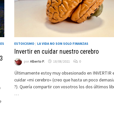
LES
ESTOICISMO
/
LA VIDA NO SON SOLO FINANZAS
Invertir en cuidar nuestro cerebro
 3
por
Alberto P.
18/08/2021
0
Últimamente estoy muy obsesionado en INVERTIR 
cuidar «mi cerebro» (creo que hasta un poco demas
?). Quería compartir con vosotros los dos últimos lib
a
…
e