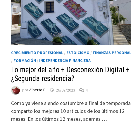
CRECIMIENTO PROFESIONAL
/
ESTOICISMO
/
FINANZAS PERSONA
/
FORMACIÓN
/
INDEPENDENCIA FINANCIERA
Lo mejor del año + Desconexión Digital +
¿Segunda residencia?
Necesarias
Estas
por
Alberto P.
26/07/2023
4
cookies no
son
Como ya viene siendo costumbre a final de temporada
opcionales.
comparto los mejores 10 artículos de los últimos 12
Son
necesarias
meses. En los últimos 12 meses, además …
para que