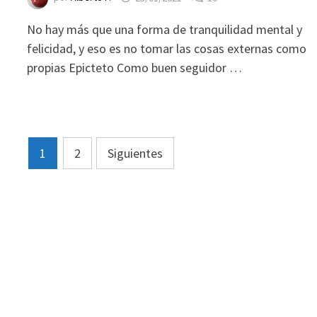
No hay más que una forma de tranquilidad mental y
felicidad, y eso es no tomar las cosas externas como
propias Epicteto Como buen seguidor …
Paginación
1
2
Siguientes
de
entradas