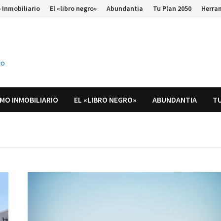
 Inmobiliario
El «libro negro»
Abundantia
Tu Plan 2050
Herra
co
MO INMOBILIARIO
EL «LIBRO NEGRO»
ABUNDANTIA
TU