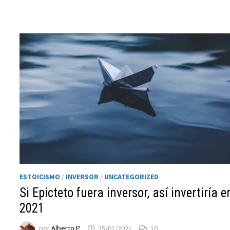
ESTOICISMO
/
INVERSOR
/
UNCATEGORIZED
Si Epicteto fuera inversor, así invertiría e
2021
por
Alberto P.
25/01/2021
10