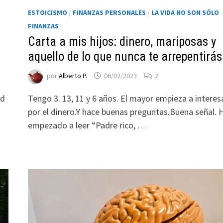
ESTOICISMO
/
FINANZAS PERSONALES
/
LA VIDA NO SON SÓLO
FINANZAS
Carta a mis hijos: dinero, mariposas y
aquello de lo que nunca te arrepentirás
por
Alberto P.
06/02/2023
2
ad
Tengo 3. 13, 11 y 6 años. El mayor empieza a interes
l
por el dinero.Y hace buenas preguntas.Buena señal. 
empezado a leer “Padre rico, …