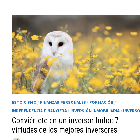
funcione la
web.
Estadísticas
Para que
podamos
mejorar la
funcionalidad
y estructura
de la web, en
base a cómo
se usa la web.
ESTOICISMO
/
FINANZAS PERSONALES
/
FORMACIÓN
/
Experiencia
INDEPENDENCIA FINANCIERA
/
INVERSIÓN INMOBILIARIA
/
INVERS
Para que
Conviértete en un inversor búho: 7
nuestra web
virtudes de los mejores inversores
funcione lo
mejor posible