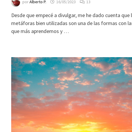
por
Alberto P.
16/05/2023
13
durante tu
visita. Si
Desde que empecé a divulgar, me he dado cuenta que 
rechaza estas
metáforas bien utilizadas son una de las formas con la
cookies,
que más aprendemos y …
algunas
funcionalidades
desaparecerán
de la web.
Marketing
Al compartir tus
intereses y
comportamiento
mientras visitas
nuestro sitio,
aumentas la
posibilidad de
ver contenido y