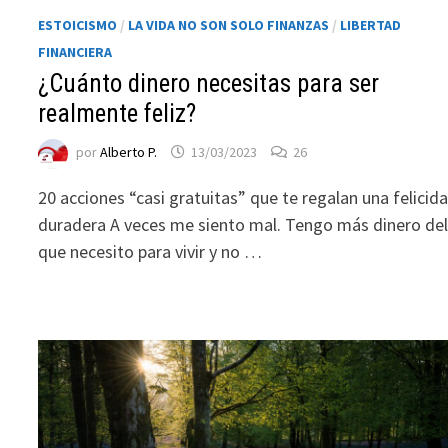
ofertas
ESTOICISMO
/
LA VIDA NO SON SOLO FINANZAS
/
LIBERTAD
personalizados.
FINANCIERA
¿Cuánto dinero necesitas para ser
realmente feliz?
por
Alberto P.
13/03/2023
26
20 acciones “casi gratuitas” que te regalan una felicid
duradera A veces me siento mal. Tengo más dinero de
que necesito para vivir y no …