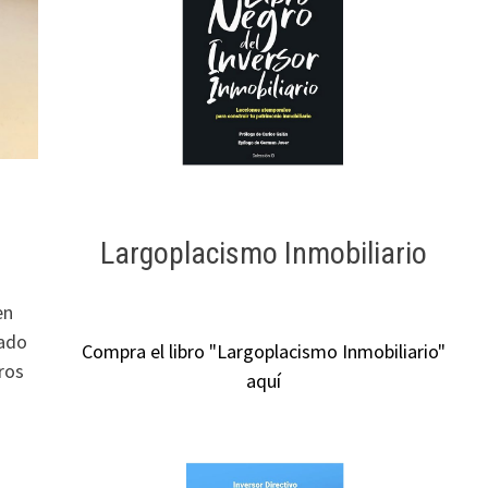
Largoplacismo Inmobiliario
en
iado
Compra el libro "Largoplacismo Inmobiliario"
ros
aquí