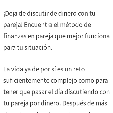
funcione la
web.
¡Deja de discutir de dinero con tu
pareja! Encuentra el método de
Estadísticas
Para que
finanzas en pareja que mejor funciona
podamos
mejorar la
para tu situación.
funcionalidad
y estructura
de la web, en
base a cómo
La vida ya de por sí es un reto
se usa la web.
suficientemente complejo como para
Experiencia
tener que pasar el día discutiendo con
Para que
nuestra web
tu pareja por dinero. Después de más
funcione lo
mejor posible