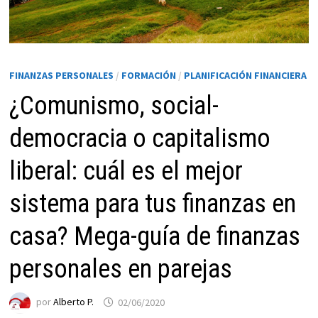
FINANZAS PERSONALES
/
FORMACIÓN
/
PLANIFICACIÓN FINANCIERA
¿Comunismo, social-
democracia o capitalismo
liberal: cuál es el mejor
Necesarias
sistema para tus finanzas en
Estas
cookies no
casa? Mega-guía de finanzas
son
opcionales.
personales en parejas
Son
necesarias
por
Alberto P.
02/06/2020
para que