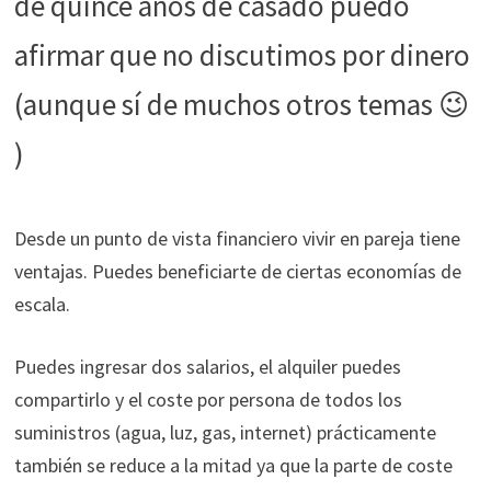
de quince años de casado puedo
durante tu
afirmar que no discutimos por dinero
visita. Si
rechaza estas
(aunque sí de muchos otros temas 😉
cookies,
algunas
)
funcionalidades
desaparecerán
de la web.
Desde un punto de vista financiero vivir en pareja tiene
ventajas. Puedes beneficiarte de ciertas economías de
Marketing
escala.
Al compartir tus
intereses y
comportamiento
Puedes ingresar dos salarios, el alquiler puedes
mientras visitas
compartirlo y el coste por persona de todos los
nuestro sitio,
aumentas la
suministros (agua, luz, gas, internet) prácticamente
posibilidad de
también se reduce a la mitad ya que la parte de coste
ver contenido y