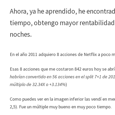
durante tu
Ahora, ya he aprendido, he encontrad
visita. Si
rechaza estas
tiempo, obtengo mayor rentabilidad
cookies,
algunas
noches.
funcionalidades
desaparecerán
de la web.
En el año 2011 adquiero 8 acciones de Netflix a poco m
Marketing
Esas 8 acciones que me costaron 842 euros hoy se abr
Al compartir tus
habrían convertido en 56 acciones en el split 7×1 de 201
intereses y
comportamiento
múltiplo de 32.34X o +3.134%
)
mientras visitas
nuestro sitio,
Como puedes ver en la imagen inferior las vendí en me
aumentas la
2,5). Fue un múltiple muy bueno en muy poco tiempo.
posibilidad de
ver contenido y