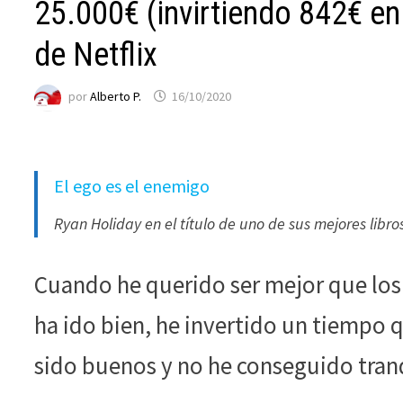
funcione la
25.000€ (invirtiendo 842€ e
web.
de Netflix
Estadísticas
por
Alberto P.
16/10/2020
Para que
podamos
mejorar la
funcionalidad
El ego es el enemigo
y estructura
de la web, en
Ryan Holiday en el título de uno de sus mejores libro
base a cómo
se usa la web.
Cuando he querido ser mejor que los 
Experiencia
ha ido bien, he invertido un tiempo 
Para que
sido buenos y no he conseguido tran
nuestra web
funcione lo
mejor posible