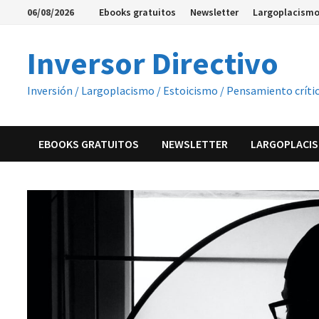
Saltar
06/08/2026
Ebooks gratuitos
Newsletter
Largoplacismo
al
contenido
Inversor Directivo
Inversión / Largoplacismo / Estoicismo / Pensamiento críti
EBOOKS GRATUITOS
NEWSLETTER
LARGOPLACIS