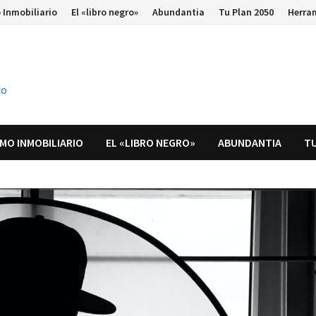
 Inmobiliario
El «libro negro»
Abundantia
Tu Plan 2050
Herra
co
MO INMOBILIARIO
EL «LIBRO NEGRO»
ABUNDANTIA
TU