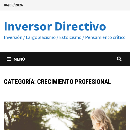
Saltar
06/08/2026
al
contenido
Inversor Directivo
Inversión / Largoplacismo / Estoicismo / Pensamiento crítico
MENÚ
CATEGORÍA:
CRECIMIENTO PROFESIONAL