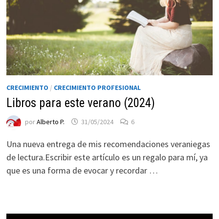
CRECIMIENTO
/
CRECIMIENTO PROFESIONAL
Libros para este verano (2024)
por
Alberto P.
31/05/2024
6
Necesarias
Estas
Una nueva entrega de mis recomendaciones veraniegas
cookies no
de lectura.Escribir este artículo es un regalo para mí, ya
son
que es una forma de evocar y recordar …
opcionales.
Son
necesarias
para que