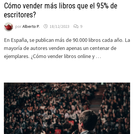
ofertas
Cómo vender más libros que el 95% de
personalizados.
escritores?
por
Alberto P.
18/12/2023
9
En España, se publican más de 90.000 libros cada año. La
mayoría de autores venden apenas un centenar de
ejemplares. ¿Cómo vender libros online y …