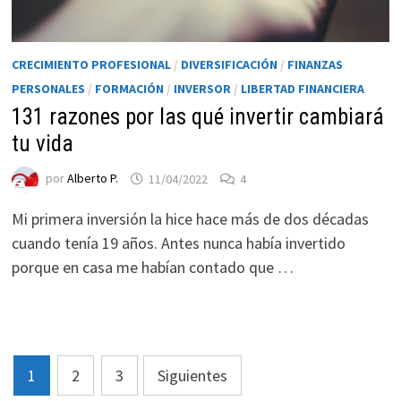
CRECIMIENTO PROFESIONAL
/
DIVERSIFICACIÓN
/
FINANZAS
PERSONALES
/
FORMACIÓN
/
INVERSOR
/
LIBERTAD FINANCIERA
131 razones por las qué invertir cambiará
tu vida
por
Alberto P.
11/04/2022
4
Mi primera inversión la hice hace más de dos décadas
cuando tenía 19 años. Antes nunca había invertido
porque en casa me habían contado que …
Paginación
1
2
3
Siguientes