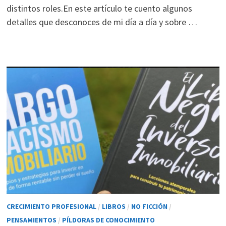
distintos roles.En este artículo te cuento algunos
durante tu
detalles que desconoces de mi día a día y sobre …
visita. Si
rechaza estas
cookies,
algunas
funcionalidades
desaparecerán
de la web.
Marketing
Al compartir tus
intereses y
comportamiento
mientras visitas
nuestro sitio,
aumentas la
CRECIMIENTO PROFESIONAL
/
LIBROS
/
NO FICCIÓN
/
posibilidad de
PENSAMIENTOS
/
PÍLDORAS DE CONOCIMIENTO
ver contenido y