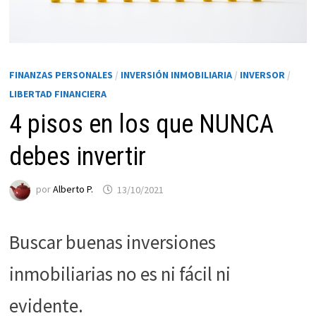
FINANZAS PERSONALES
/
INVERSIÓN INMOBILIARIA
/
INVERSOR
/
LIBERTAD FINANCIERA
4 pisos en los que NUNCA
debes invertir
Necesarias
por
Alberto P.
13/10/2021
Estas
cookies no
son
Buscar buenas inversiones
opcionales.
inmobiliarias no es ni fácil ni
Son
necesarias
evidente.
para que