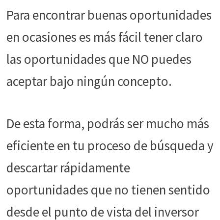
funcione la
Para encontrar buenas oportunidades
web.
en ocasiones es más fácil tener claro
Estadísticas
las oportunidades que NO puedes
Para que
podamos
aceptar bajo ningún concepto.
mejorar la
funcionalidad
y estructura
de la web, en
De esta forma, podrás ser mucho más
base a cómo
se usa la web.
eficiente en tu proceso de búsqueda y
descartar rápidamente
Experiencia
Para que
oportunidades que no tienen sentido
nuestra web
funcione lo
desde el punto de vista del inversor
mejor posible