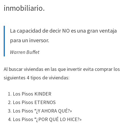
inmobiliario.
durante tu
visita. Si
rechaza estas
cookies,
La capacidad de decir NO es una gran ventaja
algunas
funcionalidades
para un inversor.
desaparecerán
de la web.
Warren Buffet
Al buscar viviendas en las que invertir evita comprar los
Marketing
siguientes 4 tipos de viviendas:
Al compartir tus
intereses y
comportamiento
Los Pisos KINDER
mientras visitas
Los Pisos ETERNOS
nuestro sitio,
Los Pisos “¿Y AHORA QUÉ?»
aumentas la
posibilidad de
Los Pisos “¿POR QUÉ LO HICE?»
ver contenido y