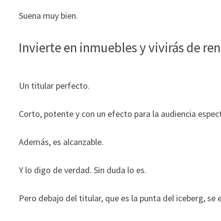
durante tu
Suena muy bien.
visita. Si
rechaza estas
Invierte en inmuebles y vivirás de ren
cookies,
algunas
funcionalidades
desaparecerán
Un titular perfecto.
de la web.
Corto, potente y con un efecto para la audiencia espect
Marketing
Al compartir tus
Además, es alcanzable.
intereses y
comportamiento
Y lo digo de verdad. Sin duda lo es.
mientras visitas
nuestro sitio,
aumentas la
Pero debajo del titular, que es la punta del iceberg, s
posibilidad de
ver contenido y