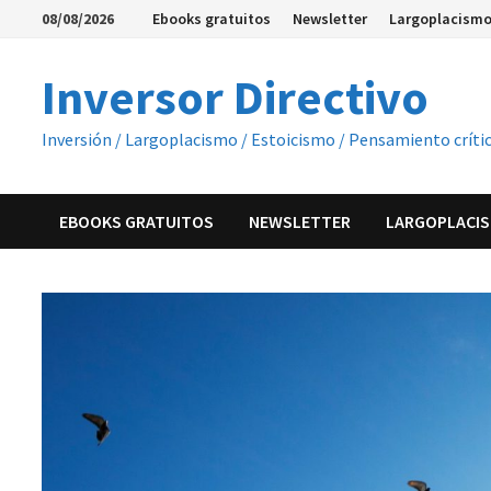
Saltar
08/08/2026
Ebooks gratuitos
Newsletter
Largoplacismo
al
contenido
Inversor Directivo
Inversión / Largoplacismo / Estoicismo / Pensamiento críti
EBOOKS GRATUITOS
NEWSLETTER
LARGOPLACIS