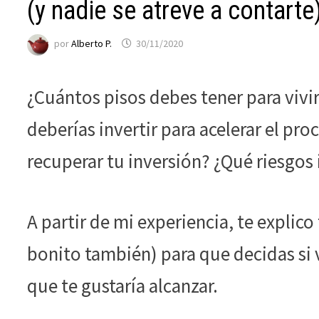
funcione la
(y nadie se atreve a contarte
web.
por
Alberto P.
30/11/2020
Estadísticas
Para que
¿Cuántos pisos debes tener para vivir
podamos
mejorar la
deberías invertir para acelerar el pr
funcionalidad
y estructura
recuperar tu inversión? ¿Qué riesgos
de la web, en
base a cómo
se usa la web.
A partir de mi experiencia, te explico
bonito también) para que decidas si 
Experiencia
Para que
que te gustaría alcanzar.
nuestra web
funcione lo
mejor posible