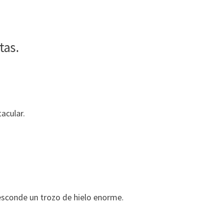
tas.
acular.
e esconde un trozo de hielo enorme.