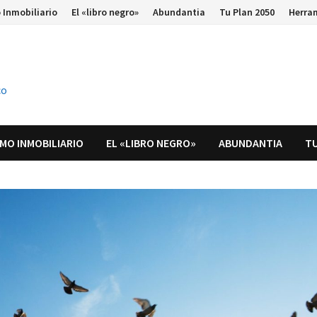
 Inmobiliario
El «libro negro»
Abundantia
Tu Plan 2050
Herra
co
MO INMOBILIARIO
EL «LIBRO NEGRO»
ABUNDANTIA
TU