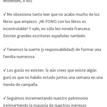
entiendes, o no).
durante tu
visita. Si
√ Me obsesiona tanto leer que no acabo mucho de los
rechaza estas
libros que empiezo. ¡Mi FOMO con los libros es
cookies,
algunas
incontrolable! Y vale, no sólo leo novela francesa.
funcionalidades
Existen grandes escritores españoles también.
desaparecerán
de la web.
√ Tenemos la suerte (y responsabilidad) de formar una
familia numerosa.
Marketing
Al compartir tus
√ Los gurús no existen. Si aún crees que existe algún
intereses y
gurú es que no habéis estado juntos una semana en una
comportamiento
mientras visitas
tienda de campaña.
nuestro sitio,
aumentas la
√ Seguimos incrementando nuestro patrimonio
posibilidad de
ver contenido y
(re)invirtiendo la mayoría de nuestros ingresos