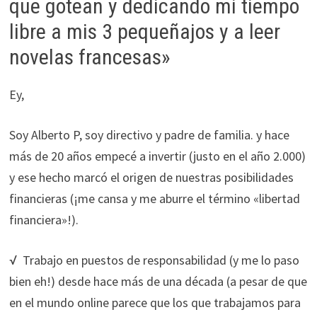
que gotean y dedicando mi tiempo
libre a mis 3 pequeñajos y a leer
novelas francesas»
Ey,
Soy Alberto P, soy directivo y padre de familia. y hace
más de 20 años empecé a invertir (justo en el año 2.000)
y ese hecho marcó el origen de nuestras posibilidades
Necesarias
financieras (¡me cansa y me aburre el término «libertad
Estas
financiera»!).
cookies no
son
opcionales.
√ Trabajo en puestos de responsabilidad (y me lo paso
Son
bien eh!) desde hace más de una década (a pesar de que
necesarias
en el mundo online parece que los que trabajamos para
para que