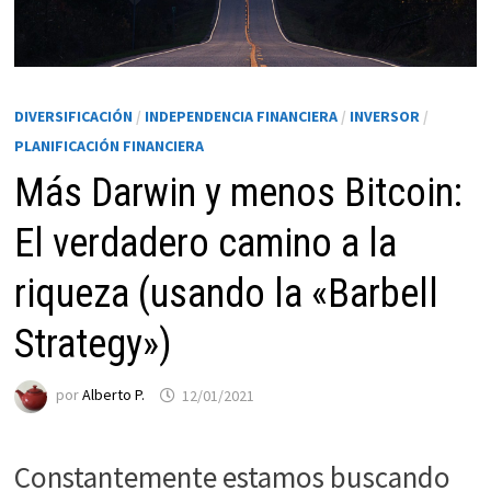
DIVERSIFICACIÓN
/
INDEPENDENCIA FINANCIERA
/
INVERSOR
/
PLANIFICACIÓN FINANCIERA
Más Darwin y menos Bitcoin:
El verdadero camino a la
riqueza (usando la «Barbell
Necesarias
Estas
Strategy»)
cookies no
son
opcionales.
por
Alberto P.
12/01/2021
Son
necesarias
para que
Constantemente estamos buscando