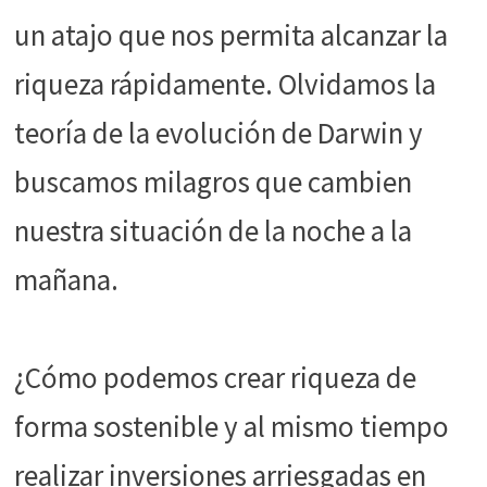
funcione la
un atajo que nos permita alcanzar la
web.
riqueza rápidamente. Olvidamos la
Estadísticas
teoría de la evolución de Darwin y
Para que
podamos
buscamos milagros que cambien
mejorar la
funcionalidad
nuestra situación de la noche a la
y estructura
de la web, en
mañana.
base a cómo
se usa la web.
¿Cómo podemos crear riqueza de
Experiencia
Para que
forma sostenible y al mismo tiempo
nuestra web
funcione lo
realizar inversiones arriesgadas en
mejor posible