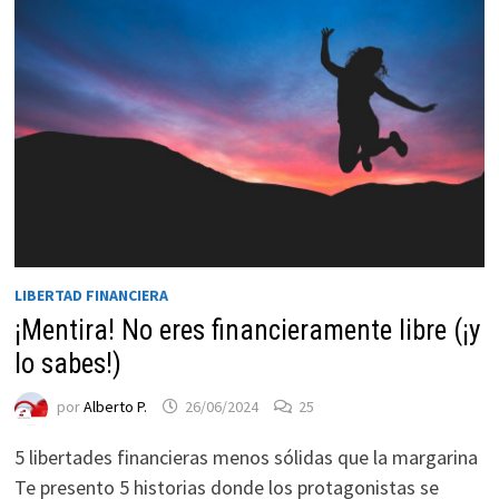
funcione la
web.
Estadísticas
Para que
podamos
mejorar la
funcionalidad
y estructura
de la web, en
base a cómo
LIBERTAD FINANCIERA
se usa la web.
¡Mentira! No eres financieramente libre (¡y
lo sabes!)
Experiencia
por
Alberto P.
26/06/2024
25
Para que
nuestra web
5 libertades financieras menos sólidas que la margarina
funcione lo
Te presento 5 historias donde los protagonistas se
mejor posible