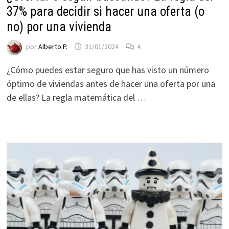
ofertas
37% para decidir si hacer una oferta (o
personalizados.
no) por una vivienda
por
Alberto P.
31/01/2024
4
¿Cómo puedes estar seguro que has visto un número
óptimo de viviendas antes de hacer una oferta por una
de ellas? La regla matemática del …