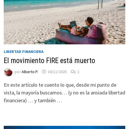
LIBERTAD FINANCIERA
El movimiento FIRE está muerto
por
Alberto P.
04/11/2025
2
Necesarias
Estas
En este artículo te cuento lo que, desde mi punto de
cookies no
vista, la mayoría buscamos… (y no es la ansiada libertad
son
financiera) … y también …
opcionales.
Son
necesarias
para que