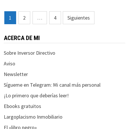
Paginación
1
2
…
4
Siguientes
de
entradas
ACERCA DE MI
Sobre Inversor Directivo
Aviso
Newsletter
Sígueme en Telegram: Mi canal más personal
¡Lo primero que deberías leer!
Ebooks gratuitos
Largoplacismo Inmobiliario
El «libro negro»