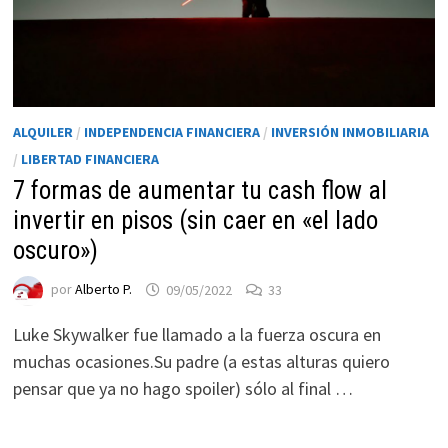
ALQUILER
/
INDEPENDENCIA FINANCIERA
/
INVERSIÓN INMOBILIARIA
/
LIBERTAD FINANCIERA
7 formas de aumentar tu cash flow al
invertir en pisos (sin caer en «el lado
oscuro»)
por
Alberto P.
09/05/2022
33
Luke Skywalker fue llamado a la fuerza oscura en
muchas ocasiones.Su padre (a estas alturas quiero
pensar que ya no hago spoiler) sólo al final …