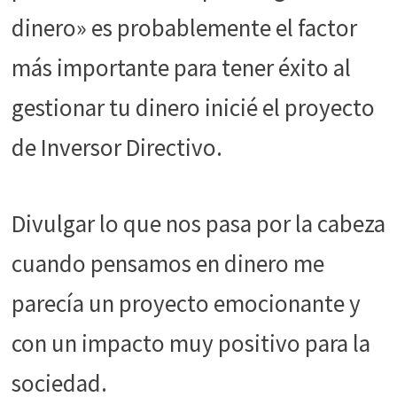
funcione la
dinero» es probablemente el factor
web.
más importante para tener éxito al
Estadísticas
gestionar tu dinero inicié el proyecto
Para que
podamos
de Inversor Directivo.
mejorar la
funcionalidad
y estructura
de la web, en
Divulgar lo que nos pasa por la cabeza
base a cómo
se usa la web.
cuando pensamos en dinero me
parecía un proyecto emocionante y
Experiencia
Para que
con un impacto muy positivo para la
nuestra web
funcione lo
sociedad.
mejor posible