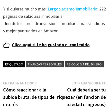
Y si quieres mucho más:
Largoplacismo Inmobiliario
: 222
páginas de sabiduría inmobiliaria.
Uno de los libros de inversión inmobiliaria mas vendidos
y mejor puntuados en Amazon.
Clica aquí si te ha gustado el contenido
ETIQUETADO
FINANZAS PERSONALES
PSICOLOGÍA DEL DINERO
Navegación
Entrada
E
ENTRADA ANTERIOR
ENTRADA SIGUIENTE
anterior:
s
Cómo reaccionar a la
Cuál debería ser tu
de
subida brutal de tipos de
riqueza? (en función de
entradas
interés
tu edad e ingresos)