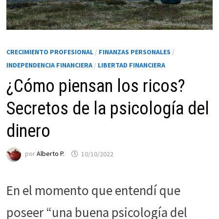
CRECIMIENTO PROFESIONAL
/
FINANZAS PERSONALES
/
INDEPENDENCIA FINANCIERA
/
LIBERTAD FINANCIERA
¿Cómo piensan los ricos?
Secretos de la psicología del
dinero
Necesarias
Estas
cookies no
por
Alberto P.
10/10/2022
son
opcionales.
Son
En el momento que entendí que
necesarias
poseer “una buena psicología del
para que