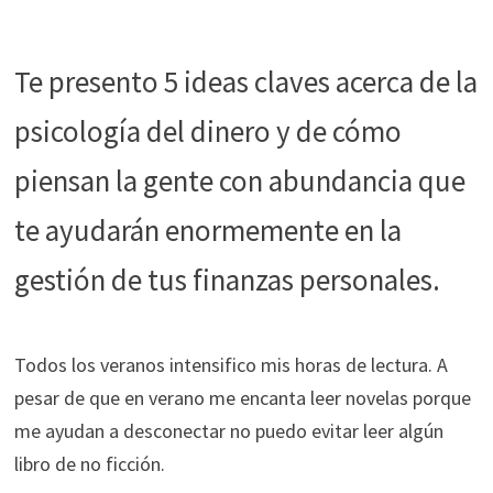
durante tu
visita. Si
Te presento 5 ideas claves acerca de la
rechaza estas
cookies,
psicología del dinero y de cómo
algunas
funcionalidades
piensan la gente con abundancia que
desaparecerán
de la web.
te ayudarán enormemente en la
gestión de tus finanzas personales.
Marketing
Al compartir tus
intereses y
comportamiento
Todos los veranos intensifico mis horas de lectura. A
mientras visitas
pesar de que en verano me encanta leer novelas porque
nuestro sitio,
me ayudan a desconectar no puedo evitar leer algún
aumentas la
posibilidad de
libro de no ficción.
ver contenido y