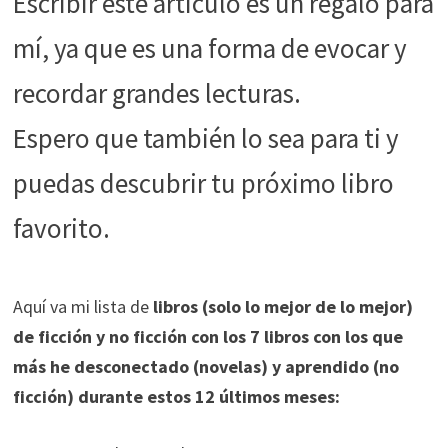
Escribir este artículo es un regalo para
funcione la
web.
mí, ya que es una forma de evocar y
recordar grandes lecturas.
Estadísticas
Para que
Espero que también lo sea para ti y
podamos
mejorar la
puedas descubrir tu próximo libro
funcionalidad
y estructura
favorito.
de la web, en
base a cómo
se usa la web.
Aquí va mi lista de
libros (solo lo mejor de lo mejor)
de ficción y no ficción con los 7 libros con los que
Experiencia
más he desconectado (novelas) y aprendido (no
Para que
ficción) durante estos 12 últimos meses:
nuestra web
funcione lo
mejor posible