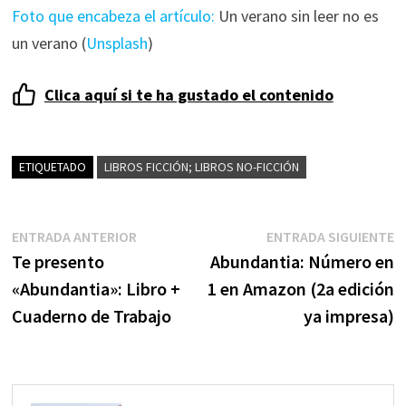
Foto que encabeza el artículo:
Un verano sin leer no es
un verano (
Unsplash
)
Clica aquí si te ha gustado el contenido
ETIQUETADO
LIBROS FICCIÓN; LIBROS NO-FICCIÓN
Navegación
Entrada
E
ENTRADA ANTERIOR
ENTRADA SIGUIENTE
anterior:
s
Te presento
Abundantia: Número en
de
«Abundantia»: Libro +
1 en Amazon (2a edición
entradas
Cuaderno de Trabajo
ya impresa)