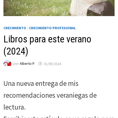
CRECIMIENTO
/
CRECIMIENTO PROFESIONAL
Libros para este verano
(2024)
por
Alberto P.
31/05/2024
Necesarias
Estas
Una nueva entrega de mis
cookies no
son
recomendaciones veraniegas de
opcionales.
Son
lectura.
necesarias
para que