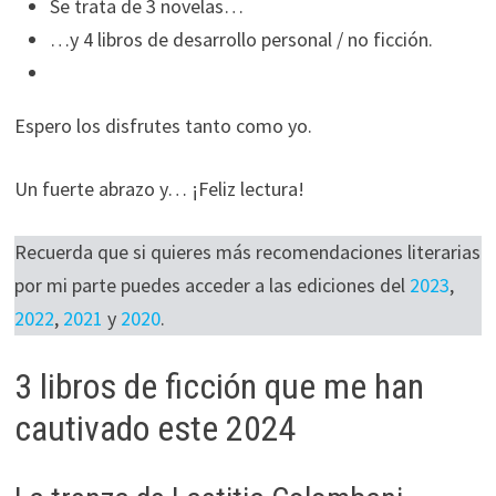
Se trata de 3 novelas…
durante tu
…y 4 libros de desarrollo personal / no ficción.
visita. Si
rechaza estas
cookies,
Espero los disfrutes tanto como yo.
algunas
funcionalidades
desaparecerán
Un fuerte abrazo y… ¡Feliz lectura!
de la web.
Recuerda que si quieres más recomendaciones literarias
Marketing
por mi parte puedes acceder a las ediciones del
2023
,
Al compartir tus
2022
,
2021
y
2020
.
intereses y
comportamiento
3 libros de ficción que me han
mientras visitas
nuestro sitio,
cautivado este 2024
aumentas la
posibilidad de
ver contenido y