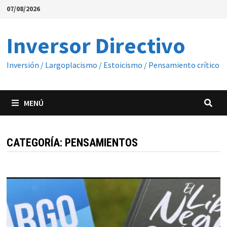
Saltar
07/08/2026
al
contenido
Inversor Directivo
Inversión / Largoplacismo / Estoicismo / Pensamiento crítico
MENÚ
CATEGORÍA:
PENSAMIENTOS