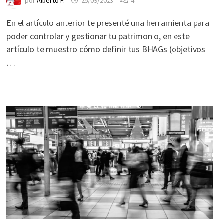
por
Alberto P.
25/09/2023
4
durante tu
visita. Si
En el artículo anterior te presenté una herramienta para
rechaza estas
poder controlar y gestionar tu patrimonio, en este
cookies,
artículo te muestro cómo definir tus BHAGs (objetivos
algunas
…
funcionalidades
desaparecerán
de la web.
Marketing
Al compartir tus
intereses y
comportamiento
mientras visitas
nuestro sitio,
aumentas la
posibilidad de
ver contenido y