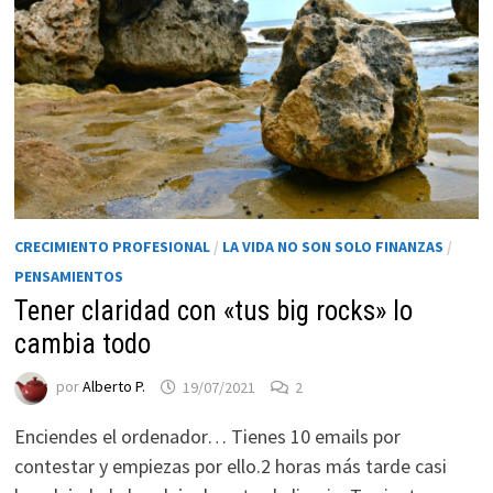
CRECIMIENTO PROFESIONAL
/
LA VIDA NO SON SOLO FINANZAS
/
PENSAMIENTOS
Tener claridad con «tus big rocks» lo
cambia todo
por
Alberto P.
19/07/2021
2
Enciendes el ordenador… Tienes 10 emails por
contestar y empiezas por ello.2 horas más tarde casi