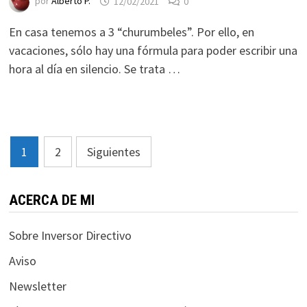
por
Alberto P.
12/02/2021
0
En casa tenemos a 3 “churumbeles”. Por ello, en
vacaciones, sólo hay una fórmula para poder escribir una
hora al día en silencio. Se trata …
Paginación
1
2
Siguientes
de
entradas
ACERCA DE MI
Sobre Inversor Directivo
Aviso
Newsletter