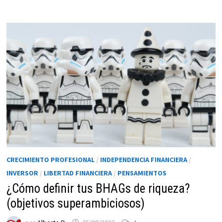
funcione la
web.
Estadísticas
Para que
podamos
mejorar la
funcionalidad
y estructura
de la web, en
base a cómo
se usa la web.
CRECIMIENTO PROFESIONAL
/
INDEPENDENCIA FINANCIERA
/
INVERSOR
/
LIBERTAD FINANCIERA
/
PENSAMIENTOS
Experiencia
¿Cómo definir tus BHAGs de riqueza?
Para que
nuestra web
(objetivos superambiciosos)
funcione lo
mejor posible