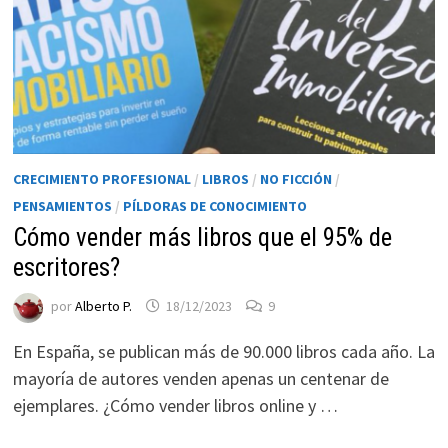
CRECIMIENTO PROFESIONAL
/
LIBROS
/
NO FICCIÓN
/
PENSAMIENTOS
/
PÍLDORAS DE CONOCIMIENTO
Cómo vender más libros que el 95% de
escritores?
Necesarias
Estas
por
Alberto P.
18/12/2023
9
cookies no
son
En España, se publican más de 90.000 libros cada año. La
opcionales.
mayoría de autores venden apenas un centenar de
Son
ejemplares. ¿Cómo vender libros online y …
necesarias
para que