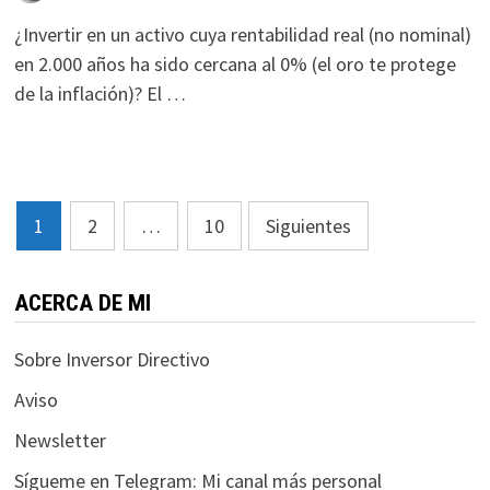
¿Invertir en un activo cuya rentabilidad real (no nominal)
en 2.000 años ha sido cercana al 0% (el oro te protege
de la inflación)? El …
Paginación
1
2
…
10
Siguientes
de
entradas
ACERCA DE MI
Sobre Inversor Directivo
Aviso
Newsletter
Sígueme en Telegram: Mi canal más personal