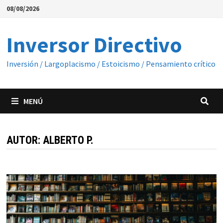
Saltar
08/08/2026
al
contenido
Inversor Directivo
Inversión / Largoplacismo / Estoicismo / Pensamiento crítico
MENÚ
AUTOR:
ALBERTO P.