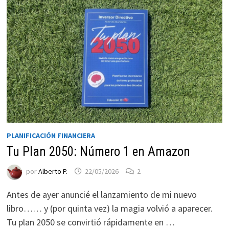
funcione la
web.
Estadísticas
Para que
podamos
mejorar la
funcionalidad
y estructura
de la web, en
base a cómo
PLANIFICACIÓN FINANCIERA
se usa la web.
Tu Plan 2050: Número 1 en Amazon
por
Alberto P.
22/05/2026
2
Experiencia
Para que
Antes de ayer anuncié el lanzamiento de mi nuevo
nuestra web
libro…… y (por quinta vez) la magia volvió a aparecer.
funcione lo
Tu plan 2050 se convirtió rápidamente en …
mejor posible