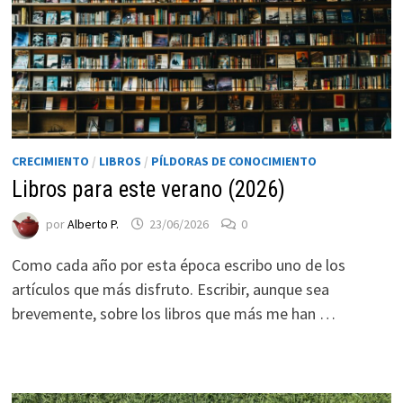
CRECIMIENTO
/
LIBROS
/
PÍLDORAS DE CONOCIMIENTO
Libros para este verano (2026)
por
Alberto P.
23/06/2026
0
Necesarias
Estas
Como cada año por esta época escribo uno de los
cookies no
artículos que más disfruto. Escribir, aunque sea
son
brevemente, sobre los libros que más me han …
opcionales.
Son
necesarias
para que