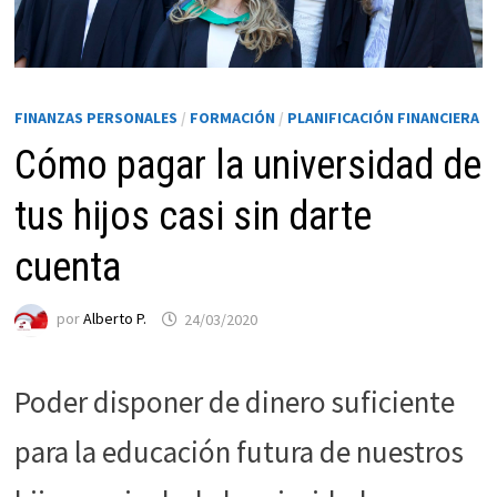
FINANZAS PERSONALES
/
FORMACIÓN
/
PLANIFICACIÓN FINANCIERA
Cómo pagar la universidad de
tus hijos casi sin darte
cuenta
Necesarias
por
Alberto P.
24/03/2020
Estas
cookies no
son
Poder disponer de dinero suficiente
opcionales.
Son
para la educación futura de nuestros
necesarias
para que