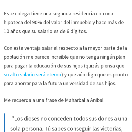
durante tu
Este colega tiene una segunda residencia con una
visita. Si
rechaza estas
hipoteca del 90% del valor del inmueble y hace más de
cookies,
10 años que su salario es de 6 dígitos.
algunas
funcionalidades
desaparecerán
Con esta ventaja salarial respecto a la mayor parte de la
de la web.
población me parece increíble que no tenga ningún plan
para pagar la educación de sus hijos (quizás piensa que
su alto salario será eterno
) y que aún diga que es pronto
Marketing
Al compartir tus
para ahorrar para la futura universidad de sus hijos.
intereses y
comportamiento
Me recuerda a una frase de Maharbal a Anibal:
mientras visitas
nuestro sitio,
aumentas la
“Los dioses no conceden todos sus dones a una
posibilidad de
sola persona. Tú sabes conseguir las victorias,
ver contenido y