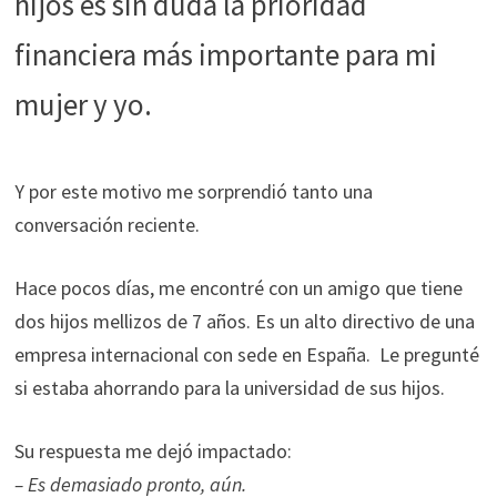
hijos es sin duda la prioridad
funcione la
web.
financiera más importante para mi
mujer y yo.
Estadísticas
Para que
podamos
mejorar la
Y por este motivo me sorprendió tanto una
funcionalidad
conversación reciente.
y estructura
de la web, en
Hace pocos días, me encontré con un amigo que tiene
base a cómo
se usa la web.
dos hijos mellizos de 7 años. Es un alto directivo de una
empresa internacional con sede en España. Le pregunté
si estaba ahorrando para la universidad de sus hijos.
Experiencia
Para que
nuestra web
Su respuesta me dejó impactado:
funcione lo
– Es demasiado pronto, aún.
mejor posible