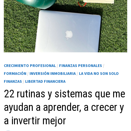
CRECIMIENTO PROFESIONAL
/
FINANZAS PERSONALES
/
FORMACIÓN
/
INVERSIÓN INMOBILIARIA
/
LA VIDA NO SON SOLO
Necesarias
FINANZAS
/
LIBERTAD FINANCIERA
Estas
22 rutinas y sistemas que me
cookies no
son
ayudan a aprender, a crecer y
opcionales.
Son
a invertir mejor
necesarias
para que