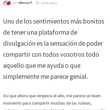
funcione la
por
Alberto P.
10/01/2022
web.
Uno de los sentimientos más bonitos
Estadísticas
Para que
de tener una plataforma de
podamos
mejorar la
divulgación es la sensación de poder
funcionalidad
y estructura
compartir con todos vosotros todo
de la web, en
base a cómo
aquello que me ayuda o que
se usa la web.
simplemente me parece genial.
Experiencia
Para que
Así que ahora que empieza el año, me parece un buen
nuestra web
momento para compartir muchas de las rutinas,
funcione lo
mejor posible