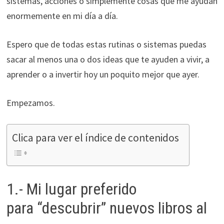
sistemas, acciones o simplemente cosas que me ayudan
durante tu
enormemente en mi día a día.
visita. Si
rechaza estas
Espero que de todas estas rutinas o sistemas puedas
cookies,
algunas
sacar al menos una o dos ideas que te ayuden a vivir, a
funcionalidades
aprender o a invertir hoy un poquito mejor que ayer.
desaparecerán
de la web.
Empezamos.
Marketing
Clica para ver el índice de contenidos
Al compartir tus
intereses y
comportamiento
mientras visitas
1.- Mi lugar preferido
nuestro sitio,
aumentas la
para “descubrir” nuevos libros al
posibilidad de
ver contenido y