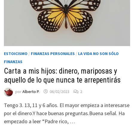
ESTOICISMO
/
FINANZAS PERSONALES
/
LA VIDA NO SON SÓLO
FINANZAS
Carta a mis hijos: dinero, mariposas y
aquello de lo que nunca te arrepentirás
Necesarias
Estas
por
Alberto P.
06/02/2023
2
cookies no
son
Tengo 3. 13, 11 y 6 años. El mayor empieza a interesarse
opcionales.
por el dinero.Y hace buenas preguntas.Buena señal. Ha
Son
empezado a leer “Padre rico, …
necesarias
para que