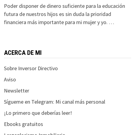
Poder disponer de dinero suficiente para la educación
durante tu
visita. Si
futura de nuestros hijos es sin duda la prioridad
rechaza estas
financiera más importante para mi mujer y yo. …
cookies,
algunas
funcionalidades
desaparecerán
ACERCA DE MI
de la web.
Sobre Inversor Directivo
Marketing
Aviso
Al compartir tus
Newsletter
intereses y
comportamiento
Sígueme en Telegram: Mi canal más personal
mientras visitas
nuestro sitio,
¡Lo primero que deberías leer!
aumentas la
Ebooks gratuitos
posibilidad de
ver contenido y