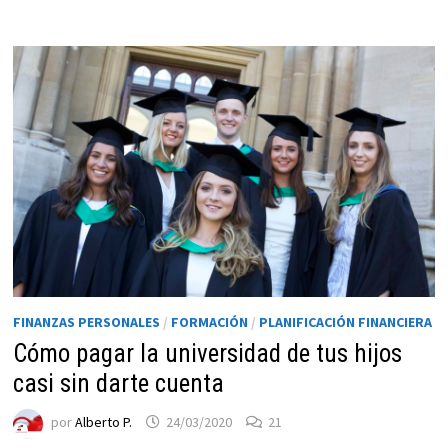
funcione la
web.
Estadísticas
Para que
podamos
mejorar la
funcionalidad
y estructura
de la web, en
base a cómo
se usa la web.
FINANZAS PERSONALES
/
FORMACIÓN
/
PLANIFICACIÓN FINANCIERA
Cómo pagar la universidad de tus hijos
Experiencia
Para que
casi sin darte cuenta
nuestra web
funcione lo
por
Alberto P.
24/03/2020
21
mejor posible