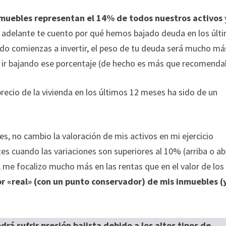
nmuebles representan el 14% de todos nuestros activos
s adelante te cuento por qué hemos bajado deuda en los últ
ndo comienzas a invertir, el peso de tu deuda será mucho má
ir bajando ese porcentaje (de hecho es más que recomendab
precio de la vivienda en los últimos 12 meses ha sido de un
s, no cambio la valoración de mis activos en mi ejercicio
es cuando las variaciones son superiores al 10% (arriba o ab
 me focalizo mucho más en las rentas que en el valor de los
or «real» (con un punto conservador) de mis inmuebles (
drá sufrir presión bajista debido a los altos tipos de