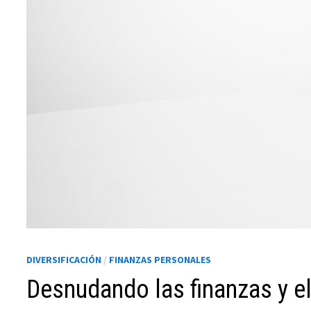
Necesarias
Estas
cookies no
son
opcionales.
DIVERSIFICACIÓN
/
FINANZAS PERSONALES
Son
necesarias
Desnudando las finanzas y el
para que