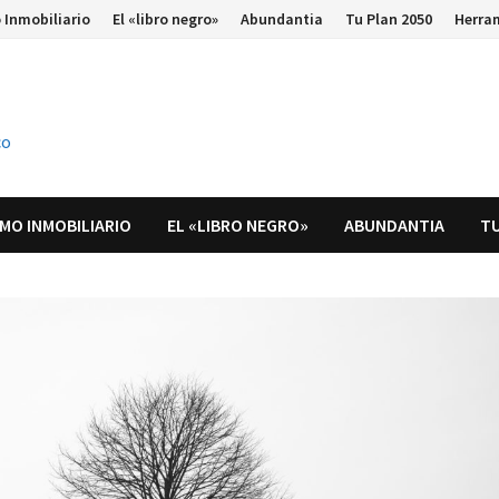
 Inmobiliario
El «libro negro»
Abundantia
Tu Plan 2050
Herra
co
MO INMOBILIARIO
EL «LIBRO NEGRO»
ABUNDANTIA
TU