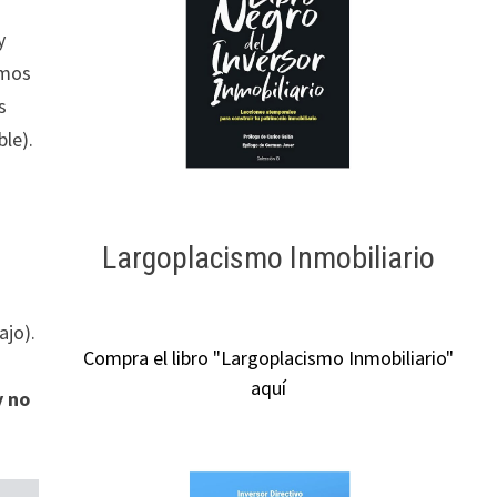
y
imos
s
le).
Largoplacismo Inmobiliario
ajo).
Compra el libro "Largoplacismo Inmobiliario"
aquí
y no