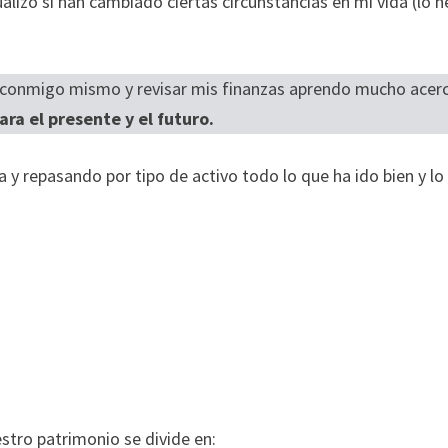
izo si han cambiado ciertas circunstancias en mi vida (lo h
e conmigo mismo y revisar mis finanzas aprendo mucho acer
ra el presente y el futuro.
 repasando por tipo de activo todo lo que ha ido bien y lo
stro patrimonio se divide en: