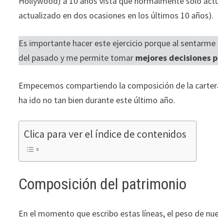
Hollywood) a 10 años vista que normalmente solo actual
durante tu
actualizado en dos ocasiones en los últimos 10 años).
visita. Si
rechaza estas
Es importante hacer este ejercicio porque al sentarm
cookies,
algunas
del pasado y me permite tomar
mejores decisiones pa
funcionalidades
desaparecerán
Empecemos compartiendo la composición de la cartera y
de la web.
ha ido no tan bien durante este último año.
Marketing
Clica para ver el índice de contenidos
Al compartir tus
intereses y
comportamiento
mientras visitas
Composición del patrimonio
nuestro sitio,
aumentas la
posibilidad de
En el momento que escribo estas líneas, el peso de nue
ver contenido y