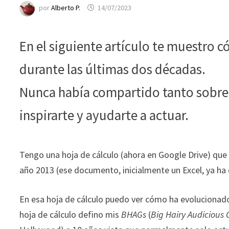
funcione la
por
Alberto P.
14/07/2023
web.
En el siguiente artículo te muestro
Estadísticas
Para que
durante las últimas dos décadas.
podamos
mejorar la
Nunca había compartido tanto sobre 
funcionalidad
y estructura
inspirarte y ayudarte a actuar.
de la web, en
base a cómo
se usa la web.
Tengo una hoja de cálculo (ahora en Google Drive) qu
año 2013 (ese documento, inicialmente un Excel, ya ha
Experiencia
Para que
En esa hoja de cálculo puedo ver cómo ha evolucionad
nuestra web
hoja de cálculo defino mis
BHAGs
(
Big Hairy Audicious 
funcione lo
mejor posible