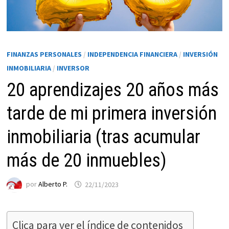
FINANZAS PERSONALES
/
INDEPENDENCIA FINANCIERA
/
INVERSIÓN
INMOBILIARIA
/
INVERSOR
20 aprendizajes 20 años más
tarde de mi primera inversión
inmobiliaria (tras acumular
Necesarias
Estas
más de 20 inmuebles)
cookies no
son
opcionales.
por
Alberto P.
22/11/2023
Son
necesarias
para que
Clica para ver el índice de contenidos