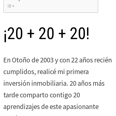
funcione la
web.
Estadísticas
¡20 + 20 + 20!
Para que
podamos
mejorar la
funcionalidad
y estructura
En Otoño de 2003 y con 22 años recién
de la web, en
base a cómo
cumplidos, realicé mi primera
se usa la web.
inversión inmobiliaria. 20 años más
Experiencia
tarde comparto contigo 20
Para que
nuestra web
aprendizajes de este apasionante
funcione lo
mejor posible