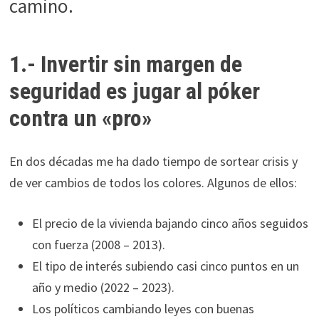
camino.
durante tu
visita. Si
rechaza estas
1.- Invertir sin margen de
cookies,
algunas
seguridad es jugar al póker
funcionalidades
contra un «pro»
desaparecerán
de la web.
En dos décadas me ha dado tiempo de sortear crisis y
Marketing
de ver cambios de todos los colores. Algunos de ellos:
Al compartir tus
intereses y
El precio de la vivienda bajando cinco años seguidos
comportamiento
con fuerza (2008 – 2013).
mientras visitas
nuestro sitio,
El tipo de interés subiendo casi cinco puntos en un
aumentas la
año y medio (2022 – 2023).
posibilidad de
Los políticos cambiando leyes con buenas
ver contenido y