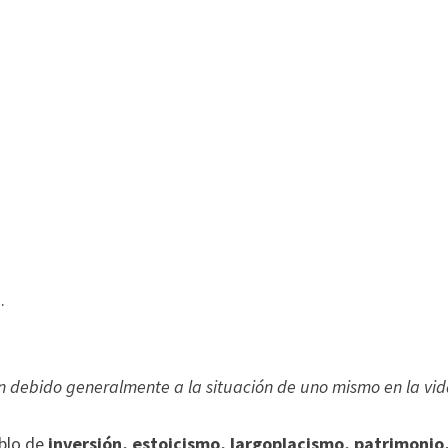
.
ción debido generalmente a la situación de uno mismo en la vid
ablo de
inversión, estoicismo, largoplacismo, patrimonio