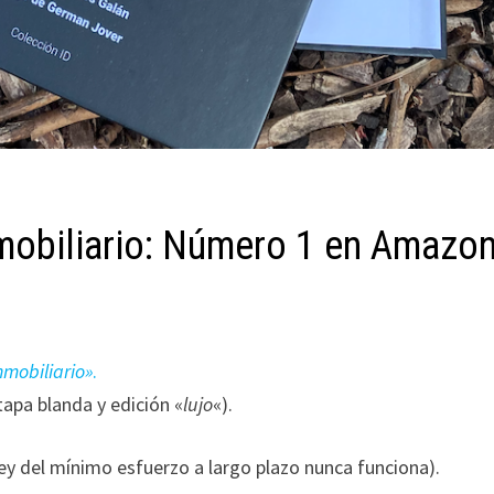
inmobiliario: Número 1 en Amazo
inmobiliario»
.
 tapa blanda y edición «
lujo
«).
ley del mínimo esfuerzo a largo plazo nunca funciona).