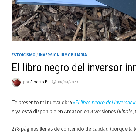
funcione la
web.
Estadísticas
Para que
podamos
mejorar la
ESTOICISMO
/
INVERSIÓN INMOBILIARIA
funcionalidad
El libro negro del inversor 
y estructura
de la web, en
base a cómo
por
Alberto P.
08/04/2023
se usa la web.
Te presento mi nueva obra
«El libro negro del inversor 
Experiencia
Y ya está disponible en Amazon en 3 versiones (
kindle
,
Para que
nuestra web
278 páginas llenas de contenido de calidad (porque la 
funcione lo
mejor posible