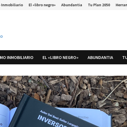
 Inmobiliario
El «libro negro»
Abundantia
Tu Plan 2050
Herra
co
MO INMOBILIARIO
EL «LIBRO NEGRO»
ABUNDANTIA
TU