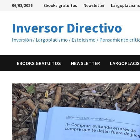
Saltar
06/08/2026
Ebooks gratuitos
Newsletter
Largoplacismo
al
contenido
Inversor Directivo
Inversión / Largoplacismo / Estoicismo / Pensamiento críti
EBOOKS GRATUITOS
NEWSLETTER
LARGOPLACIS