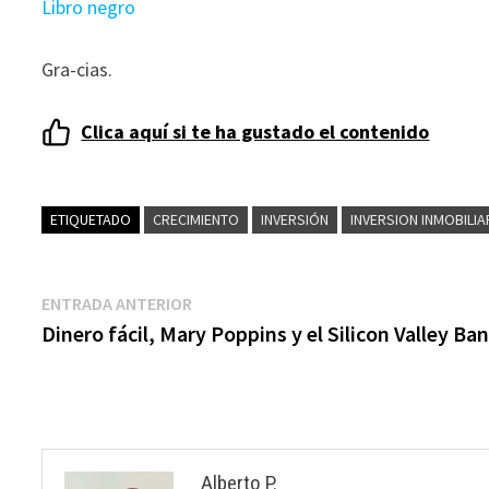
Libro negro
Gra-cias.
Clica aquí si te ha gustado el contenido
ETIQUETADO
CRECIMIENTO
INVERSIÓN
INVERSION INMOBILIA
Navegación
Entrada
ENTRADA ANTERIOR
anterior:
Dinero fácil, Mary Poppins y el Silicon Valley Ba
de
entradas
Alberto P.