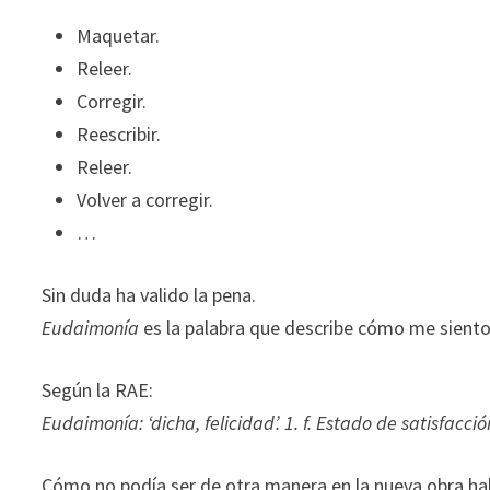
durante tu
Maquetar.
visita. Si
Releer.
rechaza estas
cookies,
Corregir.
algunas
Reescribir.
funcionalidades
Releer.
desaparecerán
Volver a corregir.
de la web.
…
Marketing
Sin duda ha valido la pena.
Al compartir tus
Eudaimonía
es la palabra que describe cómo me siento
intereses y
comportamiento
mientras visitas
Según la RAE:
nuestro sitio,
Eudaimonía: ‘dicha, felicidad’. 1. f. Estado de satisfac
aumentas la
posibilidad de
ver contenido y
Cómo no podía ser de otra manera en la nueva obra h