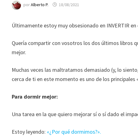
funcione la
por
Alberto P.
18/08/2021
web.
Últimamente estoy muy obsesionado en INVERTIR en cu
Estadísticas
Para que
Quería compartir con vosotros los dos últimos libros 
podamos
mejorar la
mejor.
funcionalidad
y estructura
Muchas veces las maltratamos demasiado (y, lo siento,
de la web, en
cerca de ti en este momento es uno de los principales
base a cómo
se usa la web.
Para dormir mejor:
Experiencia
Una tarea en la que quiero mejorar sí o sí dado el impac
Para que
nuestra web
funcione lo
Estoy leyendo:
«¿Por qué dormimos?».
mejor posible