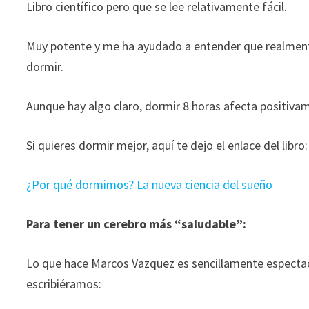
Libro científico pero que se lee relativamente fácil.
durante tu
visita. Si
Muy potente y me ha ayudado a entender que realmen
rechaza estas
cookies,
dormir.
algunas
funcionalidades
Aunque hay algo claro, dormir 8 horas afecta positiva
desaparecerán
de la web.
Si quieres dormir mejor, aquí te dejo el enlace del libro:
Marketing
¿Por qué dormimos? La nueva ciencia del sueño
Al compartir tus
intereses y
Para tener un cerebro más “saludable”:
comportamiento
mientras visitas
nuestro sitio,
Lo que hace Marcos Vazquez es sencillamente espectacu
aumentas la
escribiéramos:
posibilidad de
ver contenido y