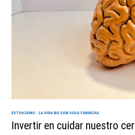
Necesarias
Estas
cookies no
son
opcionales.
ESTOICISMO
/
LA VIDA NO SON SOLO FINANZAS
Son
necesarias
Invertir en cuidar nuestro ce
para que