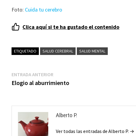
Foto:
Cuida tu cerebro
Clica aquí si te ha gustado el contenido
ETIQUETADO
SALUD CEREBRAL
SALUD MENTAL
Navegación
Entrada
ENTRADA ANTERIOR
anterior:
Elogio al aburrimiento
de
entradas
Alberto P.
Ver todas las entradas de Alberto P. →