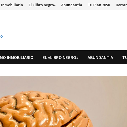
 Inmobiliario
El «libro negro»
Abundantia
Tu Plan 2050
Herra
co
MO INMOBILIARIO
EL «LIBRO NEGRO»
ABUNDANTIA
TU