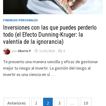
FINANZAS PERSONALES
Inversiones con las que puedes perderlo
todo (el Efecto Dunning-Kruger: la
valentía de la ignorancia)
por
Alberto P.
11/02/2025
8
Te presento una manera sencilla y eficaz de gestionar
mejor tu riesgo al invertir. La gestión del riesgo al
invertir es una ciencia en sí …
Paginación
Anteriores
1
2
3
…
10