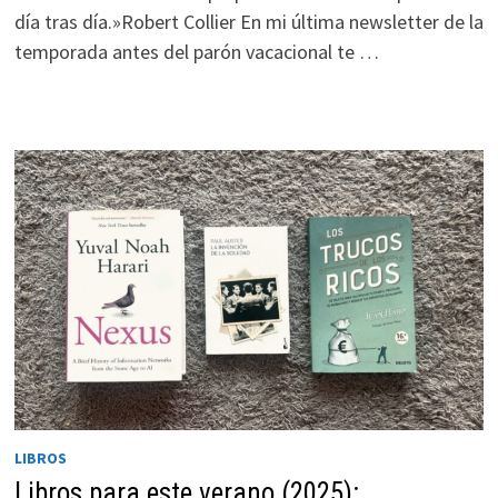
día tras día.»Robert Collier En mi última newsletter de la
durante tu
visita. Si
temporada antes del parón vacacional te …
rechaza estas
cookies,
algunas
funcionalidades
desaparecerán
de la web.
Marketing
Al compartir tus
intereses y
comportamiento
mientras visitas
nuestro sitio,
aumentas la
LIBROS
posibilidad de
ver contenido y
Libros para este verano (2025):