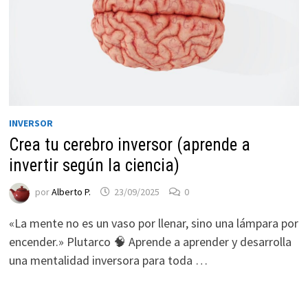
INVERSOR
Crea tu cerebro inversor (aprende a
invertir según la ciencia)
Necesarias
por
Alberto P.
23/09/2025
0
Estas
cookies no
«La mente no es un vaso por llenar, sino una lámpara por
son
encender.» Plutarco 🧠 Aprende a aprender y desarrolla
opcionales.
una mentalidad inversora para toda …
Son
necesarias
para que