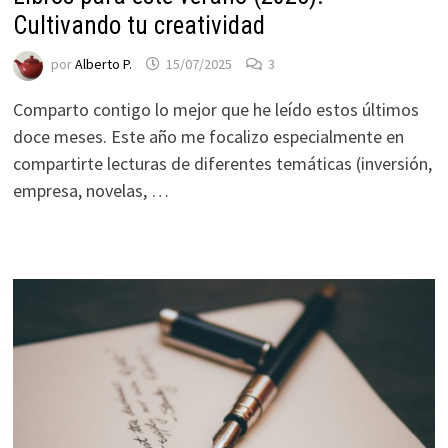
ofertas
Cultivando tu creatividad
personalizados.
por
Alberto P.
15/07/2025
3
Comparto contigo lo mejor que he leído estos últimos
doce meses. Este año me focalizo especialmente en
compartirte lecturas de diferentes temáticas (inversión,
empresa, novelas, …