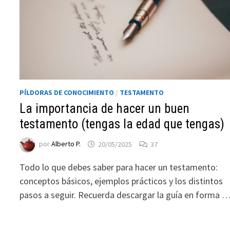
PÍLDORAS DE CONOCIMIENTO
/
TESTAMENTO
La importancia de hacer un buen
testamento (tengas la edad que tengas)
Necesarias
por
Alberto P.
20/05/2025
37
Estas
cookies no
Todo lo que debes saber para hacer un testamento:
son
conceptos básicos, ejemplos prácticos y los distintos
opcionales.
pasos a seguir. Recuerda descargar la guía en forma 
Son
necesarias
para que