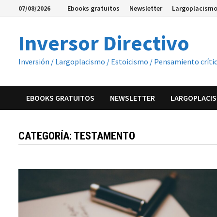
Saltar
07/08/2026
Ebooks gratuitos
Newsletter
Largoplacismo
al
contenido
Inversor Directivo
Inversión / Largoplacismo / Estoicismo / Pensamiento críti
EBOOKS GRATUITOS
NEWSLETTER
LARGOPLACIS
CATEGORÍA:
TESTAMENTO