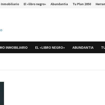
 Inmobiliario
El «libro negro»
Abundantia
Tu Plan 2050
Herra
co
MO INMOBILIARIO
EL «LIBRO NEGRO»
ABUNDANTIA
TU