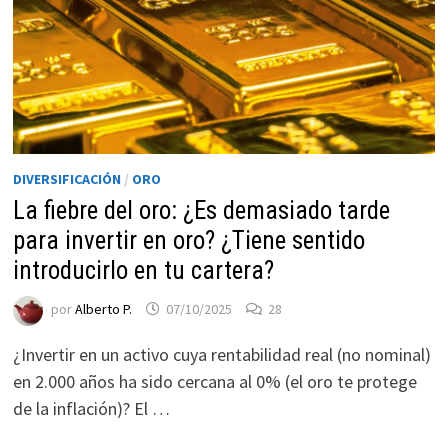
DIVERSIFICACIÓN
/
ORO
La fiebre del oro: ¿Es demasiado tarde
para invertir en oro? ¿Tiene sentido
Necesarias
introducirlo en tu cartera?
Estas
por
Alberto P.
07/10/2025
28
cookies no
son
¿Invertir en un activo cuya rentabilidad real (no nominal)
opcionales.
en 2.000 años ha sido cercana al 0% (el oro te protege
Son
necesarias
de la inflación)? El …
para que