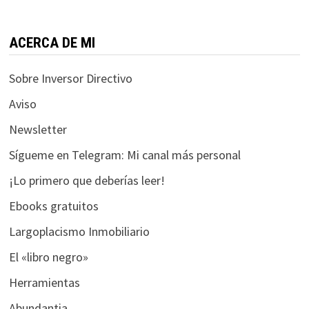
funcione la
web.
ACERCA DE MI
Estadísticas
Sobre Inversor Directivo
Para que
podamos
Aviso
mejorar la
Newsletter
funcionalidad
y estructura
Sígueme en Telegram: Mi canal más personal
de la web, en
base a cómo
¡Lo primero que deberías leer!
se usa la web.
Ebooks gratuitos
Largoplacismo Inmobiliario
Experiencia
El «libro negro»
Para que
nuestra web
Herramientas
funcione lo
Abundantia
mejor posible