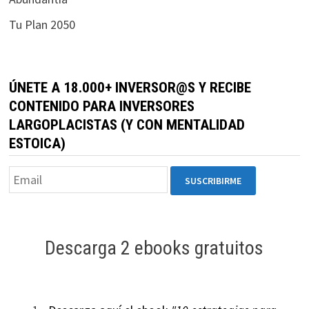
durante tu
Tu Plan 2050
visita. Si
rechaza estas
cookies,
algunas
ÚNETE A 18.000+ INVERSOR@S Y RECIBE
funcionalidades
CONTENIDO PARA INVERSORES
desaparecerán
LARGOPLACISTAS (Y CON MENTALIDAD
de la web.
ESTOICA)
Marketing
Al compartir tus
intereses y
comportamiento
mientras visitas
Descarga 2 ebooks gratuitos
nuestro sitio,
aumentas la
posibilidad de
ver contenido y