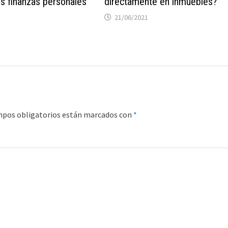
us finanzas personales
directamente en inmuebles?
21/06/2021
mpos obligatorios están marcados con
*