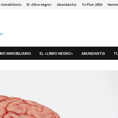
 Inmobiliario
El «libro negro»
Abundantia
Tu Plan 2050
Herra
co
MO INMOBILIARIO
EL «LIBRO NEGRO»
ABUNDANTIA
TU