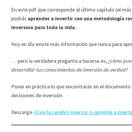
durante tu
En este pdf que corresponde al último capítulo (el más
visita. Si
podrás
aprender a invertir con una metodología re
rechaza estas
cookies,
inversora para toda la vida.
algunas
funcionalidades
Hoy en día existe más información que nunca para apr
desaparecerán
de la web.
… pero la verdadera pregunta a hacerse es,
¿cómo pued
desarrollar tus conocimientos de inversión de verdad?
Marketing
Al compartir tus
Poner en práctica lo que encontrarás en el documento
intereses y
decisiones de inversión.
comportamiento
mientras visitas
nuestro sitio,
Descarga
«Crea tu cerebro inversor (y aprende a inverti
aumentas la
posibilidad de
ver contenido y