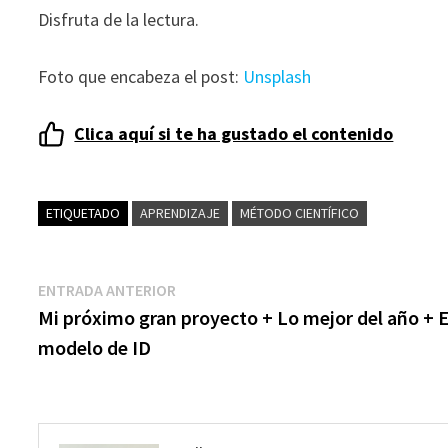
ofertas
Disfruta de la lectura.
personalizados.
Foto que encabeza el post:
Unsplash
Clica aquí si te ha gustado el contenido
ETIQUETADO
APRENDIZAJE
MÉTODO CIENTÍFICO
Navegación
Entrada
ENTRADA ANTERIOR
anterior:
Mi próximo gran proyecto + Lo mejor del año + E
de
modelo de ID
entradas