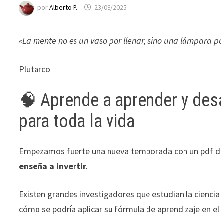
funcione la
por
Alberto P.
23/09/2025
web.
«La mente no es un vaso por llenar, sino una lámpara p
Estadísticas
Para que
Plutarco
podamos
mejorar la
funcionalidad
🧠 Aprende a aprender y desa
y estructura
para toda la vida
de la web, en
base a cómo
se usa la web.
Empezamos fuerte una nueva temporada con un pdf de
enseña a invertir.
Experiencia
Para que
Existen grandes investigadores que estudian la ciencia
nuestra web
cómo se podría aplicar su fórmula de aprendizaje en el
funcione lo
mejor posible