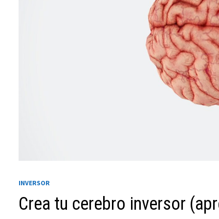
Necesarias
Estas
cookies no
son
opcionales.
INVERSOR
Son
necesarias
Crea tu cerebro inversor (apr
para que