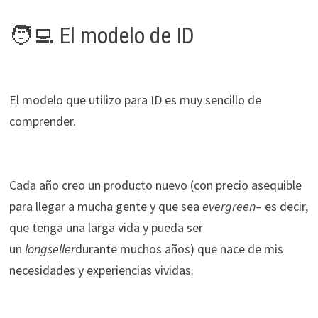
durante tu
🧑‍💻 El modelo de ID
visita. Si
rechaza estas
cookies,
algunas
funcionalidades
El modelo que utilizo para ID es muy sencillo de
desaparecerán
comprender.
de la web.
Marketing
Cada año creo un producto nuevo (con precio asequible
Al compartir tus
para llegar a mucha gente y que sea
evergreen
– es decir,
intereses y
que tenga una larga vida y pueda ser
comportamiento
mientras visitas
un
longseller
durante muchos años) que nace de mis
nuestro sitio,
necesidades y experiencias vividas.
aumentas la
posibilidad de
ver contenido y