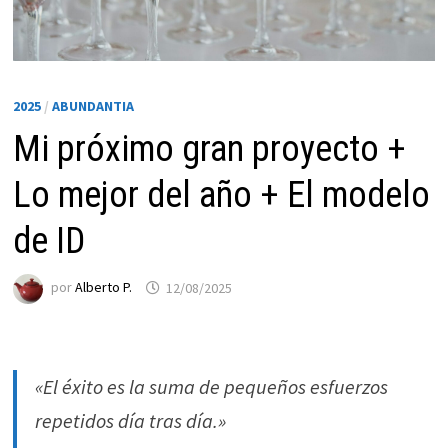
2025
/
ABUNDANTIA
Mi próximo gran proyecto +
Lo mejor del año + El modelo
de ID
Necesarias
por
Alberto P.
12/08/2025
Estas
cookies no
son
opcionales.
Son
«El éxito es la suma de pequeños esfuerzos
necesarias
repetidos día tras día.»
para que