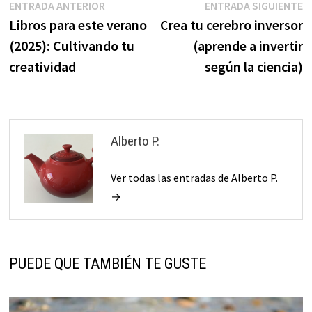
Navegación
Entrada
E
ENTRADA ANTERIOR
ENTRADA SIGUIENTE
anterior:
s
Libros para este verano
Crea tu cerebro inversor
de
(2025): Cultivando tu
(aprende a invertir
entradas
creatividad
según la ciencia)
Alberto P.
Ver todas las entradas de Alberto P.
→
PUEDE QUE TAMBIÉN TE GUSTE