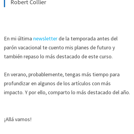
funcione la
Robert Collier
web.
Estadísticas
Para que
En mi última
newsletter
de la temporada antes del
podamos
parón vacacional te cuento mis planes de futuro y
mejorar la
también repaso lo más destacado de este curso.
funcionalidad
y estructura
de la web, en
En verano, probablemente, tengas más tiempo para
base a cómo
profundizar en algunos de los artículos con más
se usa la web.
impacto. Y por ello, comparto lo más destacado del año.
Experiencia
Para que
¡Allá vamos!
nuestra web
funcione lo
mejor posible