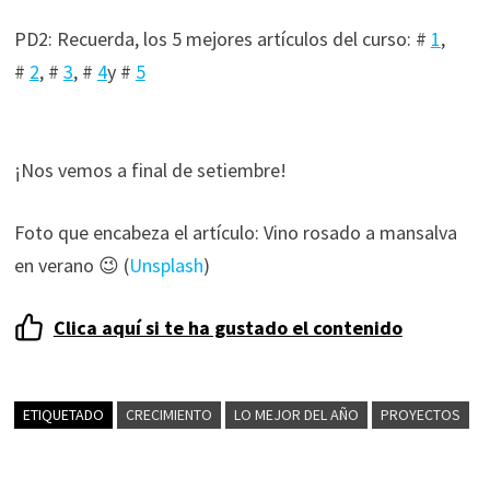
PD2: Recuerda, los 5 mejores artículos del curso: #
1
,
#
2
, #
3
, #
4
y #
5
¡Nos vemos a final de setiembre!
Foto que encabeza el artículo: Vino rosado a mansalva
en verano 😉 (
Unsplash
)
Clica aquí si te ha gustado el contenido
ETIQUETADO
CRECIMIENTO
LO MEJOR DEL AÑO
PROYECTOS