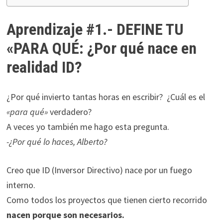
durante tu
visita. Si
Aprendizaje #1.- DEFINE TU
rechaza estas
«PARA QUÉ: ¿Por qué nace en
cookies,
algunas
realidad ID?
funcionalidades
desaparecerán
de la web.
¿Por qué invierto tantas horas en escribir? ¿Cuál es el
«para qué»
verdadero?
Marketing
A veces yo también me hago esta pregunta.
Al compartir tus
-¿Por qué lo haces, Alberto?
intereses y
comportamiento
Creo que ID (Inversor Directivo) nace por un fuego
mientras visitas
nuestro sitio,
interno.
aumentas la
Como todos los proyectos que tienen cierto recorrido
posibilidad de
nacen porque son necesarios.
ver contenido y