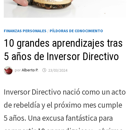
FINANZAS PERSONALES
/
PÍLDORAS DE CONOCIMIENTO
10 grandes aprendizajes tras
5 años de Inversor Directivo
por
Alberto P.
23/03/2024
Necesarias
Estas
Inversor Directivo nació como un acto
cookies no
son
de rebeldía y el próximo mes cumple
opcionales.
Son
5 años. Una excusa fantástica para
necesarias
para que