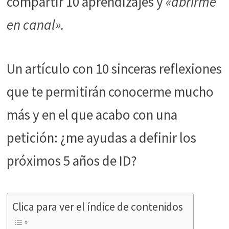
compartir 10 aprendizajes y
«abrirme
funcione la
web.
en canal».
Estadísticas
Para que
Un artículo con 10 sinceras reflexiones
podamos
mejorar la
que te permitirán conocerme mucho
funcionalidad
y estructura
más y en el que acabo con una
de la web, en
base a cómo
petición: ¿me ayudas a definir los
se usa la web.
próximos 5 años de ID?
Experiencia
Para que
nuestra web
Clica para ver el índice de contenidos
funcione lo
mejor posible