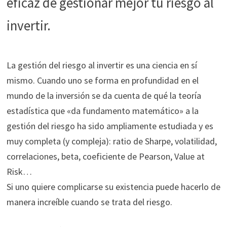
eficaz de gestionar mejor tu riesgo al
funcione la
web.
invertir.
Estadísticas
Para que
La gestión del riesgo al invertir es una ciencia en sí
podamos
mismo. Cuando uno se forma en profundidad en el
mejorar la
mundo de la inversión se da cuenta de qué la teoría
funcionalidad
y estructura
estadística que «da fundamento matemático» a la
de la web, en
gestión del riesgo ha sido ampliamente estudiada y es
base a cómo
muy completa (y compleja): ratio de Sharpe, volatilidad,
se usa la web.
correlaciones, beta, coeficiente de Pearson, Value at
Risk…
Experiencia
Si uno quiere complicarse su existencia puede hacerlo de
Para que
manera increíble cuando se trata del riesgo.
nuestra web
funcione lo
mejor posible