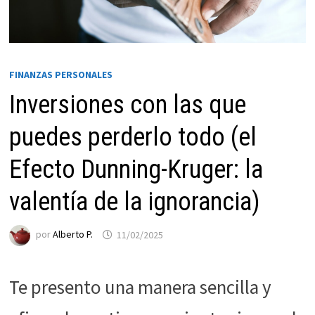
FINANZAS PERSONALES
Inversiones con las que
puedes perderlo todo (el
Efecto Dunning-Kruger: la
Necesarias
valentía de la ignorancia)
Estas
cookies no
por
Alberto P.
11/02/2025
son
opcionales.
Son
Te presento una manera sencilla y
necesarias
para que