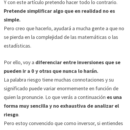
Y con este artículo pretendo hacer todo lo contrario.
durante tu
Pretende simplificar algo que en realidad no es
visita. Si
simple.
rechaza estas
cookies,
Pero creo que hacerlo, ayudará a mucha gente a que no
algunas
se pierda en la complejidad de las matemáticas o las
funcionalidades
estadísticas.
desaparecerán
de la web.
Por ello, voy a
diferenciar entre inversiones que se
pueden ir a 0 y otras que nunca lo harán.
Marketing
La palabra riesgo tiene muchas connotaciones y su
Al compartir tus
intereses y
significado puede variar enormemente en función de
comportamiento
quien la pronuncie. Lo que verás a continuación
es una
mientras visitas
forma muy sencilla y no exhaustiva de analizar el
nuestro sitio,
aumentas la
riesgo
.
posibilidad de
Pero estoy convencido que como inversor, si entiendes
ver contenido y