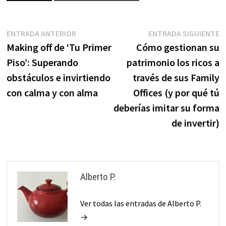
Navegación
Entrada
E
ENTRADA ANTERIOR
ENTRADA SIGUIENTE
anterior:
s
Making off de ‘Tu Primer
Cómo gestionan su
de
Piso’: Superando
patrimonio los ricos a
entradas
obstáculos e invirtiendo
través de sus Family
con calma y con alma
Offices (y por qué tú
deberías imitar su forma
de invertir)
Alberto P.
Ver todas las entradas de Alberto P.
→