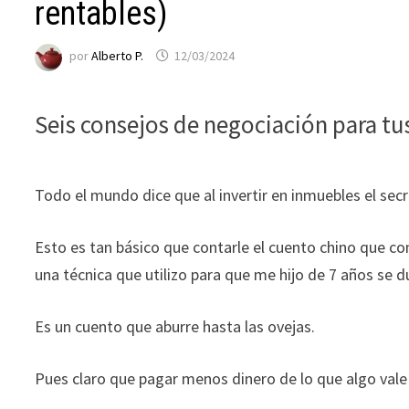
funcione la
rentables)
web.
por
Alberto P.
12/03/2024
Estadísticas
Para que
Seis consejos de negociación para tus
podamos
mejorar la
funcionalidad
Todo el mundo dice que al invertir en inmuebles el sec
y estructura
de la web, en
base a cómo
Esto es tan básico que contarle el cuento chino que com
se usa la web.
una técnica que utilizo para que me hijo de 7 años se 
Experiencia
Es un cuento que aburre hasta las ovejas.
Para que
nuestra web
Pues claro que pagar menos dinero de lo que algo vale
funcione lo
mejor posible