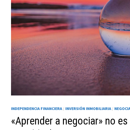
Necesarias
Estas
cookies no
son
opcionales.
INDEPENDENCIA FINANCIERA
/
INVERSIÓN INMOBILIARIA
/
NEGOCI
Son
necesarias
«Aprender a negociar» no es
para que