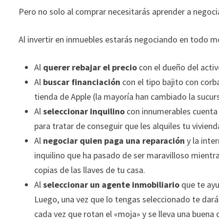
durante tu
Pero no solo al comprar necesitarás aprender a negocia
visita. Si
rechaza estas
Al invertir en inmuebles estarás negociando en todo 
cookies,
algunas
funcionalidades
Al
querer rebajar el precio
con el dueño del acti
desaparecerán
Al
buscar financiación
con el tipo bajito con cor
de la web.
tienda de Apple (la mayoría han cambiado la sucurs
Al
seleccionar inquilino
con innumerables cuenta 
Marketing
para tratar de conseguir que les alquiles tu viviend
Al compartir tus
Al
negociar quien paga una reparación
y la inte
intereses y
inquilino que ha pasado de ser maravilloso mientr
comportamiento
mientras visitas
copias de las llaves de tu casa.
nuestro sitio,
Al
seleccionar un agente inmobiliario
que te ayu
aumentas la
Luego, una vez que lo tengas seleccionado te dará
posibilidad de
cada vez que rotan el «moja» y se lleva una buena 
ver contenido y