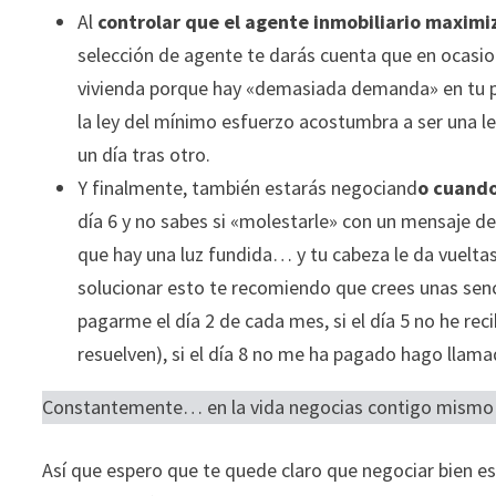
ofertas
Al
controlar que el agente inmobiliario maximiz
personalizados.
selección de agente te darás cuenta que en ocasio
vivienda porque hay «demasiada demanda» en tu pis
la ley del mínimo esfuerzo acostumbra a ser una 
un día tras otro.
Y finalmente, también estarás negociand
o cuando 
día 6 y no sabes si «molestarle» con un mensaje de
que hay una luz fundida… y tu cabeza le da vuelta
solucionar esto te recomiendo que crees unas senci
pagarme el día 2 de cada mes, si el día 5 no he rec
resuelven), si el día 8 no me ha pagado hago llama
Constantemente… en la vida negocias contigo mismo 
Así que espero que te quede claro que negociar bien es