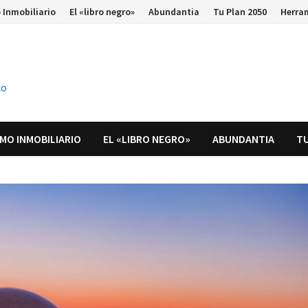
 Inmobiliario
El «libro negro»
Abundantia
Tu Plan 2050
Herra
co
MO INMOBILIARIO
EL «LIBRO NEGRO»
ABUNDANTIA
TU