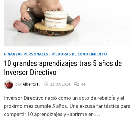
FINANZAS PERSONALES
/
PÍLDORAS DE CONOCIMIENTO
10 grandes aprendizajes tras 5 años de
Inversor Directivo
Necesarias
por
Alberto P.
23/03/2024
44
Estas
cookies no
Inversor Directivo nació como un acto de rebeldía y el
son
próximo mes cumple 5 años. Una excusa fantástica para
opcionales.
compartir 10 aprendizajes y «abrirme en …
Son
necesarias
para que