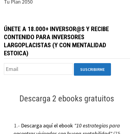
Tu Plan 2050
durante tu
visita. Si
rechaza estas
cookies,
ÚNETE A 18.000+ INVERSOR@S Y RECIBE
algunas
CONTENIDO PARA INVERSORES
funcionalidades
LARGOPLACISTAS (Y CON MENTALIDAD
desaparecerán
ESTOICA)
de la web.
Marketing
Al compartir tus
intereses y
Descarga 2 ebooks gratuitos
comportamiento
mientras visitas
nuestro sitio,
aumentas la
posibilidad de
1.-
Descarga aquí el ebook
"10 estrategias para
ver contenido y
encontrar viviendas con buena rentabilidad"
(75