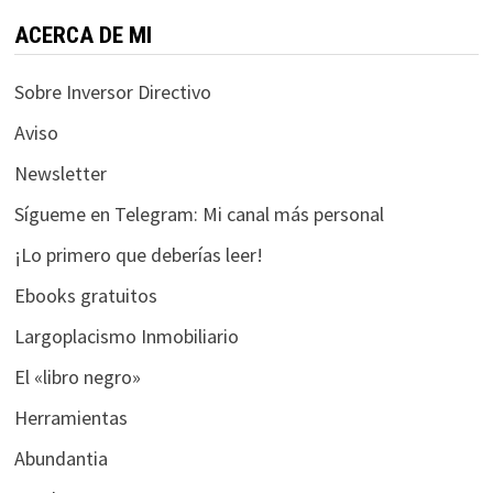
funcione la
web.
ACERCA DE MI
Sobre Inversor Directivo
Estadísticas
Aviso
Para que
podamos
Newsletter
mejorar la
funcionalidad
Sígueme en Telegram: Mi canal más personal
y estructura
¡Lo primero que deberías leer!
de la web, en
base a cómo
Ebooks gratuitos
se usa la web.
Largoplacismo Inmobiliario
El «libro negro»
Experiencia
Para que
Herramientas
nuestra web
Abundantia
funcione lo
mejor posible