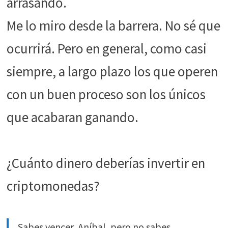
arrasando.
funcione la
web.
Me lo miro desde la barrera. No sé que
ocurrirá. Pero en general, como casi
Estadísticas
Para que
siempre, a largo plazo los que operen
podamos
mejorar la
con un buen proceso son los únicos
funcionalidad
y estructura
que acabaran ganando.
de la web, en
base a cómo
se usa la web.
¿Cuánto dinero deberías invertir en
Experiencia
criptomonedas?
Para que
nuestra web
funcione lo
Sabes vencer, Aníbal, pero no sabes
mejor posible