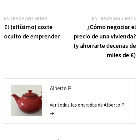
Navegación
Entrada
E
ENTRADA ANTERIOR
ENTRADA SIGUIENTE
anterior:
s
El (altísimo) coste
¿Cómo negociar el
de
oculto de emprender
precio de una vivienda?
entradas
(y ahorrarte decenas de
miles de €)
Alberto P.
Ver todas las entradas de Alberto P.
→