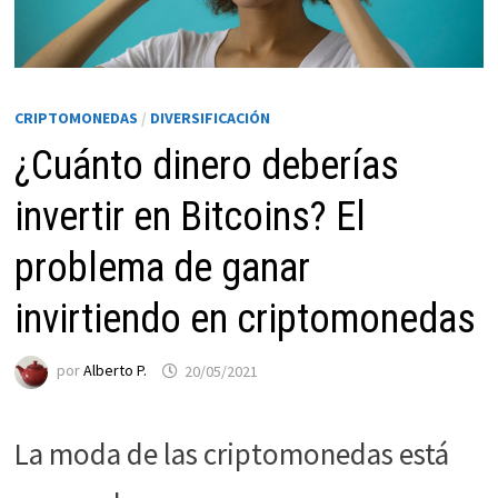
CRIPTOMONEDAS
/
DIVERSIFICACIÓN
¿Cuánto dinero deberías
invertir en Bitcoins? El
problema de ganar
Necesarias
invirtiendo en criptomonedas
Estas
cookies no
por
Alberto P.
20/05/2021
son
opcionales.
Son
La moda de las criptomonedas está
necesarias
para que