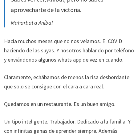
durante tu
aprovecharte de la victoria.
visita. Si
rechaza estas
Maharbal a Aníbal
cookies,
algunas
Hacía muchos meses que no nos veíamos. El COVID
funcionalidades
desaparecerán
haciendo de las suyas. Y nosotros hablando por teléfono
de la web.
y enviándonos algunos whats app de vez en cuando.
Claramente, echábamos de menos la risa desbordante
Marketing
Al compartir tus
que solo se consigue con el cara a cara real.
intereses y
comportamiento
Quedamos en un restaurante. Es un buen amigo.
mientras visitas
nuestro sitio,
aumentas la
Un tipo inteligente. Trabajador. Dedicado a la familia. Y
posibilidad de
con infinitas ganas de aprender siempre. Además
ver contenido y