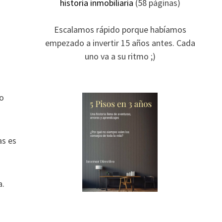
historia inmobiliaria
(58 páginas)
Escalamos rápido porque habíamos
empezado a invertir 15 años antes. Cada
uno va a su ritmo ;)
mo
as es
a.