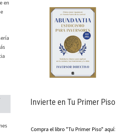
te en
me
sería
más
cia
?
Invierte en Tu Primer Piso
ones
Compra el libro "Tu Primer Piso" aquí:
l