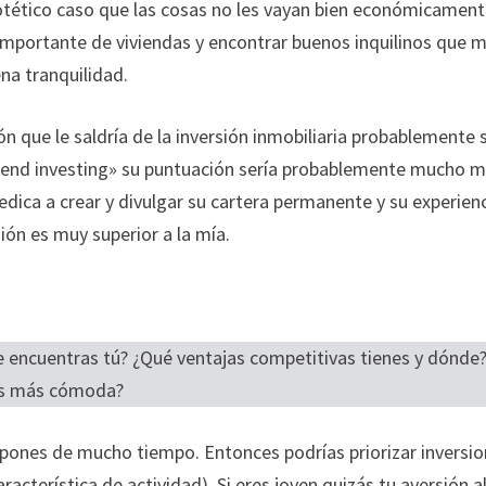
ipotético caso que las cosas no les vayan bien económicamen
 importante de viviendas y encontrar buenos inquilinos que 
na tranquilidad.
ón que le saldría de la inversión inmobiliaria probablemente 
idend investing» su puntuación sería probablemente mucho 
ica a crear y divulgar su cartera permanente y su experien
ión es muy superior a la mía.
te encuentras tú? ¿Qué ventajas competitivas tienes y dónde
tes más cómoda?
spones de mucho tiempo. Entonces podrías priorizar inversi
racterística de actividad). Si eres joven quizás tu aversión a