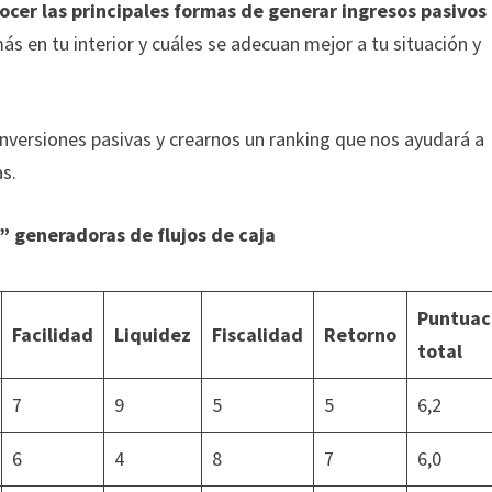
ocer las principales formas de generar ingresos pasivos
 en tu interior y cuáles se adecuan mejor a tu situación y
nversiones pasivas y crearnos un ranking que nos ayudará a
as.
” generadoras de flujos de caja
Puntuac
Facilidad
Liquidez
Fiscalidad
Retorno
total
7
9
5
5
6,2
6
4
8
7
6,0