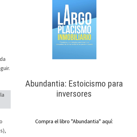
ada
guir.
Abundantia: Estoicismo para
inversores
la
go
Compra el libro "Abundantia" aquí:
s),