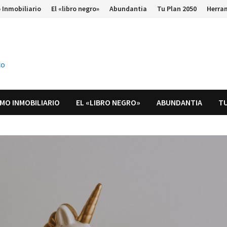
 Inmobiliario
El «libro negro»
Abundantia
Tu Plan 2050
Herra
co
MO INMOBILIARIO
EL «LIBRO NEGRO»
ABUNDANTIA
TU