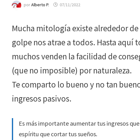
funcione la
por
Alberto P.
07/11/2022
web.
Mucha mitología existe alrededor de 
Estadísticas
Para que
golpe nos atrae a todos. Hasta aquí 
podamos
mejorar la
muchos venden la facilidad de conseg
funcionalidad
y estructura
(que no imposible) por naturaleza.
de la web, en
base a cómo
Te comparto lo bueno y no tan bueno 
se usa la web.
ingresos pasivos.
Experiencia
Para que
Es más importante aumentar tus ingresos que 
nuestra web
funcione lo
espíritu que cortar tus sueños.
mejor posible