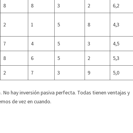
8
8
3
2
6,2
2
1
5
8
4,3
7
4
5
3
4,5
8
6
5
2
5,3
2
7
3
9
5,0
». No hay inversión pasiva perfecta. Todas tienen ventajas y
demos de vez en cuando.