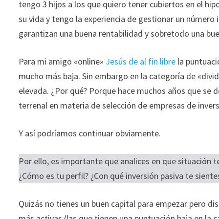
tengo 3 hijos a los que quiero tener cubiertos en el h
su vida y tengo la experiencia de gestionar un número
garantizan una buena rentabilidad y sobretodo una bue
Para mi amigo «online»
Jesús de al fin libre
la puntuaci
mucho más baja. Sin embargo en la categoría de «div
elevada. ¿Por qué? Porque hace muchos años que se ded
terrenal en materia de selección de empresas de invers
Y así podríamos continuar obviamente.
Por ello, es importante que analices en que situación 
¿Cómo es tu perfil? ¿Con qué inversión pasiva te sien
Quizás no tienes un buen capital para empezar pero di
más activas (las que tienen una puntuación baja en la ca