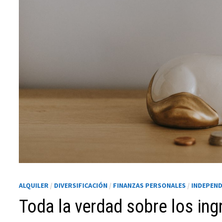
Necesarias
Estas
cookies no
son
opcionales.
ALQUILER
/
DIVERSIFICACIÓN
/
FINANZAS PERSONALES
/
INDEPEND
Son
necesarias
Toda la verdad sobre los in
para que