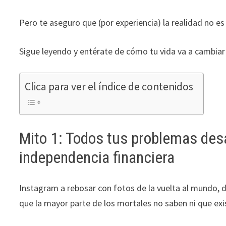
durante tu
Pero te aseguro que (por experiencia) la realidad no e
visita. Si
rechaza estas
cookies,
Sigue leyendo y entérate de cómo tu vida va a cambiar 
algunas
funcionalidades
desaparecerán
Clica para ver el índice de contenidos
de la web.
Marketing
Mito 1: Todos tus problemas des
Al compartir tus
intereses y
independencia financiera
comportamiento
mientras visitas
nuestro sitio,
Instagram a rebosar con fotos de la vuelta al mundo, 
aumentas la
que la mayor parte de los mortales no saben ni que exi
posibilidad de
ver contenido y