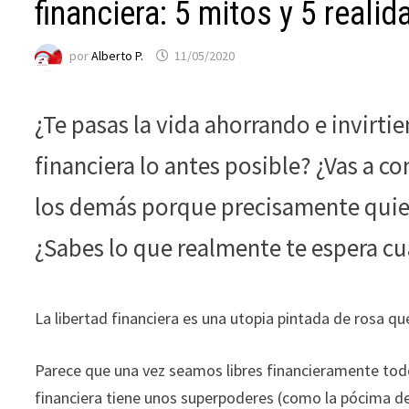
funcione la
financiera: 5 mitos y 5 reali
web.
por
Alberto P.
11/05/2020
Estadísticas
Para que
¿Te pasas la vida ahorrando e invirt
podamos
mejorar la
financiera lo antes posible? ¿Vas a c
funcionalidad
y estructura
los demás porque precisamente quie
de la web, en
base a cómo
¿Sabes lo que realmente te espera cu
se usa la web.
La libertad financiera es una utopia pintada de rosa qu
Experiencia
Para que
nuestra web
Parece que una vez seamos libres financieramente to
funcione lo
financiera tiene unos superpoderes (como la pócima d
mejor posible