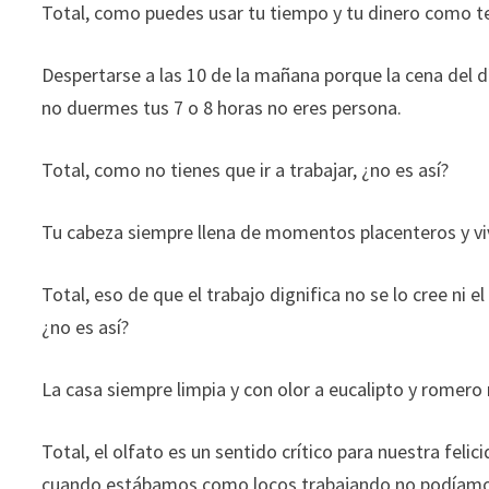
Total, como puedes usar tu tiempo y tu dinero como te 
ofertas
personalizados.
Despertarse a las 10 de la mañana porque la cena del dí
no duermes tus 7 o 8 horas no eres persona.
Total, como no tienes que ir a trabajar, ¿no es así?
Tu cabeza siempre llena de momentos placenteros y vivi
Total, eso de que el trabajo dignifica no se lo cree ni 
¿no es así?
La casa siempre limpia y con olor a eucalipto y romero 
Total, el olfato es un sentido crítico para nuestra fel
cuando estábamos como locos trabajando no podíamos