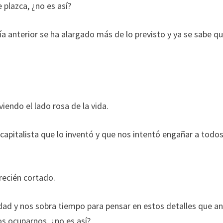
plazca, ¿no es así?
a anterior se ha alargado más de lo previsto y ya se sabe qu
endo el lado rosa de la vida.
el capitalista que lo inventó y que nos intentó engañar a todos
recién cortado.
icidad y nos sobra tiempo para pensar en estos detalles que a
 ocuparnos, ¿no es así?