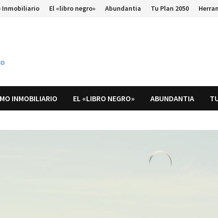
 Inmobiliario
El «libro negro»
Abundantia
Tu Plan 2050
Herra
co
MO INMOBILIARIO
EL «LIBRO NEGRO»
ABUNDANTIA
TU