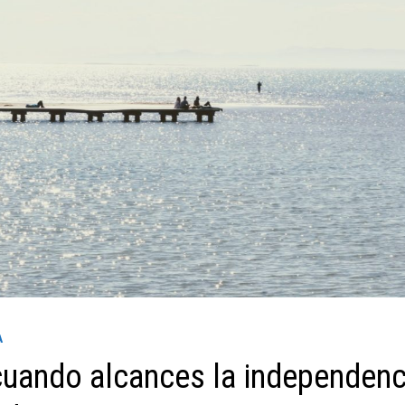
A
cuando alcances la independenc