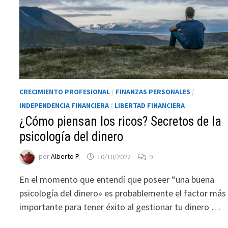
CRECIMIENTO PROFESIONAL
/
FINANZAS PERSONALES
/
INDEPENDENCIA FINANCIERA
/
LIBERTAD FINANCIERA
¿Cómo piensan los ricos? Secretos de la
psicología del dinero
Necesarias
Estas
por
Alberto P.
10/10/2022
9
cookies no
son
En el momento que entendí que poseer “una buena
opcionales.
psicología del dinero» es probablemente el factor más
Son
necesarias
importante para tener éxito al gestionar tu dinero …
para que