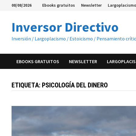
Saltar
08/08/2026
Ebooks gratuitos
Newsletter
Largoplacismo
al
contenido
Inversor Directivo
Inversión / Largoplacismo / Estoicismo / Pensamiento críti
EBOOKS GRATUITOS
NEWSLETTER
LARGOPLACIS
ETIQUETA:
PSICOLOGÍA DEL DINERO