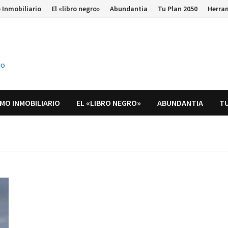
 Inmobiliario
El «libro negro»
Abundantia
Tu Plan 2050
Herra
co
MO INMOBILIARIO
EL «LIBRO NEGRO»
ABUNDANTIA
TU