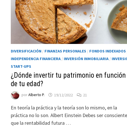
DIVERSIFICACIÓN
/
FINANZAS PERSONALES
/
FONDOS INDEXADOS
INDEPENDENCIA FINANCIERA
/
INVERSIÓN INMOBILIARIA
/
INVERSI
START-UPS
¿Dónde invertir tu patrimonio en función
Necesarias
Estas
de tu edad?
cookies no
por
Alberto P.
19/12/2022
21
son
opcionales.
En teoría la práctica y la teoría son lo mismo, en la
Son
necesarias
práctica no lo son. Albert Einstein Debes ser conscient
para que
que la rentabilidad futura …