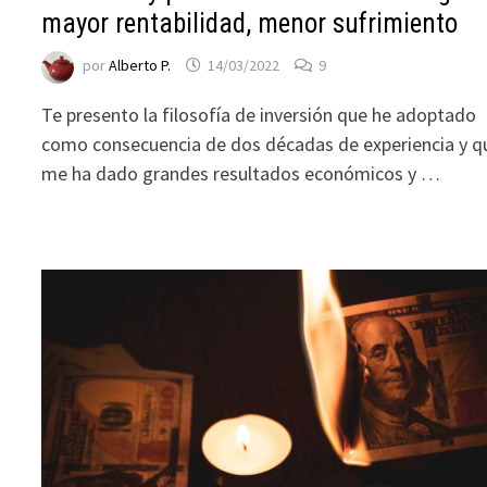
mayor rentabilidad, menor sufrimiento
durante tu
visita. Si
por
Alberto P.
14/03/2022
9
rechaza estas
cookies,
Te presento la filosofía de inversión que he adoptado
algunas
como consecuencia de dos décadas de experiencia y q
funcionalidades
me ha dado grandes resultados económicos y …
desaparecerán
de la web.
Marketing
Al compartir tus
intereses y
comportamiento
mientras visitas
nuestro sitio,
aumentas la
posibilidad de
ver contenido y