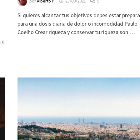
por
Alberto P.
28/09/2021
5
Si quieres alcanzar tus objetivos debes estar prepar
para una dosis diaria de dolor o incomodidad Paulo
Coelho Crear riqueza y conservar tu riqueza son …
ue