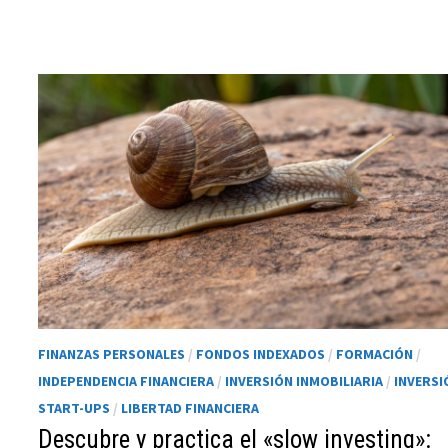
funcione la
web.
Estadísticas
Para que
podamos
mejorar la
funcionalidad
y estructura
de la web, en
base a cómo
se usa la web.
Experiencia
FINANZAS PERSONALES
/
FONDOS INDEXADOS
/
FORMACIÓN
/
Para que
INDEPENDENCIA FINANCIERA
/
INVERSIÓN INMOBILIARIA
/
INVERSI
nuestra web
START-UPS
/
LIBERTAD FINANCIERA
funcione lo
Descubre y practica el «slow investing»:
mejor posible