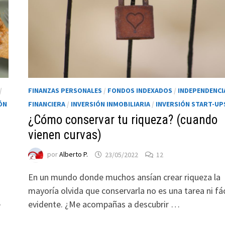
/
FINANZAS PERSONALES
/
FONDOS INDEXADOS
/
INDEPENDENCI
ÓN
FINANCIERA
/
INVERSIÓN INMOBILIARIA
/
INVERSIÓN START-UP
¿Cómo conservar tu riqueza? (cuando
vienen curvas)
por
Alberto P.
23/05/2022
12
En un mundo donde muchos ansían crear riqueza la
mayoría olvida que conservarla no es una tarea ni fáci
e
evidente. ¿Me acompañas a descubrir …