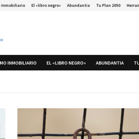
 Inmobiliario
El «libro negro»
Abundantia
Tu Plan 2050
Herra
co
MO INMOBILIARIO
EL «LIBRO NEGRO»
ABUNDANTIA
TU