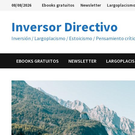
Saltar
08/08/2026
Ebooks gratuitos
Newsletter
Largoplacismo
al
contenido
Inversor Directivo
Inversión / Largoplacismo / Estoicismo / Pensamiento críti
EBOOKS GRATUITOS
NEWSLETTER
LARGOPLACIS