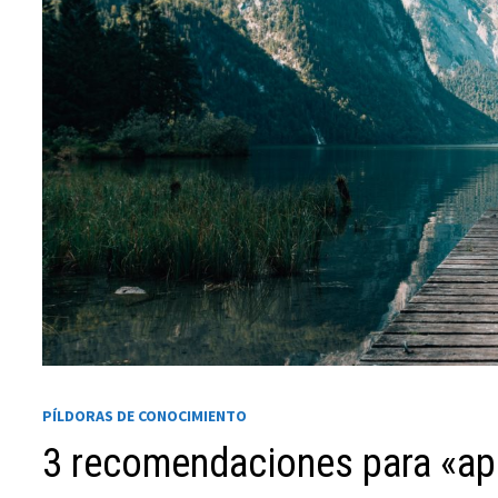
Necesarias
Estas
cookies no
son
opcionales.
PÍLDORAS DE CONOCIMIENTO
Son
necesarias
3 recomendaciones para «ap
para que