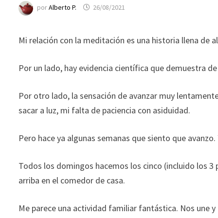
funcione la
por
Alberto P.
26/08/2021
web.
Mi relación con la meditación es una historia llena de al
Estadísticas
Para que
Por un lado, hay evidencia científica que demuestra de
podamos
mejorar la
funcionalidad
Por otro lado, la sensación de avanzar muy lentamente 
y estructura
sacar a luz, mi falta de paciencia con asiduidad.
de la web, en
base a cómo
Pero hace ya algunas semanas que siento que avanzo. 
se usa la web.
Todos los domingos hacemos los cinco (incluido los 
Experiencia
arriba en el comedor de casa.
Para que
nuestra web
funcione lo
Me parece una actividad familiar fantástica. Nos une y
mejor posible