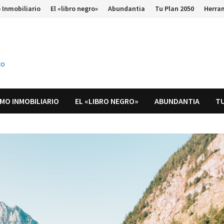
 Inmobiliario
El «libro negro»
Abundantia
Tu Plan 2050
Herra
co
MO INMOBILIARIO
EL «LIBRO NEGRO»
ABUNDANTIA
TU