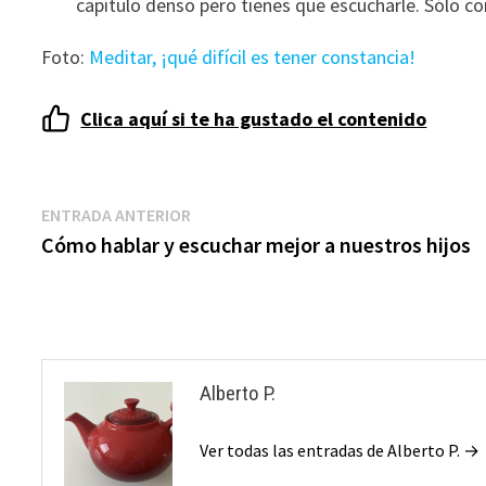
capítulo denso pero tienes que escucharle. Sólo con
ofertas
personalizados.
Foto:
Meditar, ¡qué difícil es tener constancia!
Clica aquí si te ha gustado el contenido
Navegación
Entrada
ENTRADA ANTERIOR
anterior:
Cómo hablar y escuchar mejor a nuestros hijos
de
entradas
Alberto P.
Ver todas las entradas de Alberto P. →