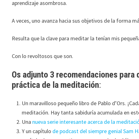
aprendizaje asombrosa.
durante tu
visita. Si
A veces, uno avanza hacia sus objetivos de la forma má
rechaza estas
cookies,
algunas
Resulta que la clave para meditar la tenían mis pequeñ
funcionalidades
desaparecerán
Con lo revoltosos que son.
de la web.
Os adjunto 3 recomendaciones para q
Marketing
práctica de la meditación
:
Al compartir tus
intereses y
comportamiento
Un maravilloso pequeño libro de Pablo d’Ors. ¡Cad
mientras visitas
meditación. Hay tanta sabiduría acumulada en este
nuestro sitio,
Una
nueva serie interesante acerca de la meditació
aumentas la
posibilidad de
Y un capítulo
de podcast del siempre genial Sam H
ver contenido y