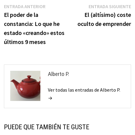
Navegación
Entrada
E
ENTRADA ANTERIOR
ENTRADA SIGUIENTE
anterior:
s
El poder de la
El (altísimo) coste
de
constancia: Lo que he
oculto de emprender
entradas
estado «creando» estos
últimos 9 meses
Alberto P.
Ver todas las entradas de Alberto P.
→
PUEDE QUE TAMBIÉN TE GUSTE