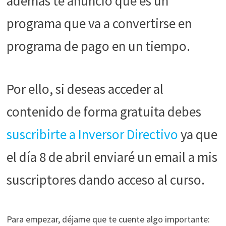
además te anuncio que es un
durante tu
programa que va a convertirse en
visita. Si
rechaza estas
programa de pago en un tiempo.
cookies,
algunas
funcionalidades
desaparecerán
Por ello, si deseas acceder al
de la web.
contenido de forma gratuita debes
Marketing
suscribirte a Inversor Directivo
ya que
Al compartir tus
intereses y
el día 8 de abril enviaré un email a mis
comportamiento
mientras visitas
suscriptores dando acceso al curso.
nuestro sitio,
aumentas la
posibilidad de
Para empezar, déjame que te cuente algo importante:
ver contenido y