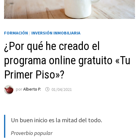
FORMACIÓN
/
INVERSIÓN INMOBILIARIA
¿Por qué he creado el
programa online gratuito «Tu
Primer Piso»?
Necesarias
por
Alberto P.
01/04/2021
Estas
cookies no
son
opcionales.
Son
Un buen inicio es la mitad del todo.
necesarias
Proverbio popular
para que