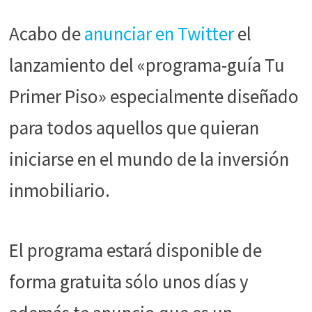
funcione la
web.
Acabo de
anunciar en Twitter
el
lanzamiento del «programa-guía Tu
Estadísticas
Para que
Primer Piso» especialmente diseñado
podamos
mejorar la
para todos aquellos que quieran
funcionalidad
y estructura
iniciarse en el mundo de la inversión
de la web, en
base a cómo
inmobiliario.
se usa la web.
El programa estará disponible de
Experiencia
Para que
forma gratuita sólo unos días y
nuestra web
funcione lo
mejor posible