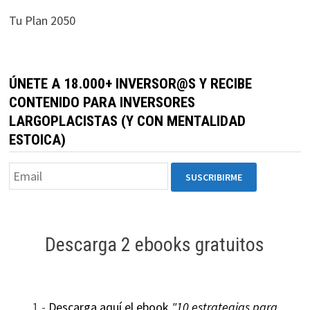
durante tu
Tu Plan 2050
visita. Si
rechaza estas
cookies,
algunas
ÚNETE A 18.000+ INVERSOR@S Y RECIBE
funcionalidades
CONTENIDO PARA INVERSORES
desaparecerán
LARGOPLACISTAS (Y CON MENTALIDAD
de la web.
ESTOICA)
Marketing
Al compartir tus
intereses y
comportamiento
mientras visitas
Descarga 2 ebooks gratuitos
nuestro sitio,
aumentas la
posibilidad de
ver contenido y
1.-
Descarga aquí el ebook
"10 estrategias para