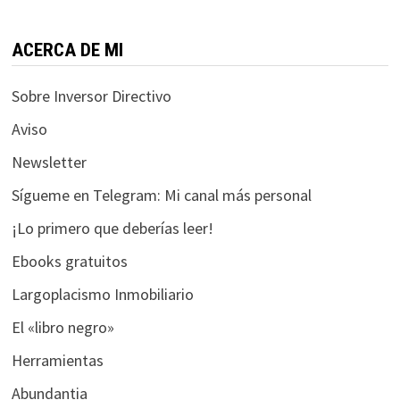
funcione la
web.
ACERCA DE MI
Estadísticas
Sobre Inversor Directivo
Para que
Aviso
podamos
mejorar la
Newsletter
funcionalidad
y estructura
Sígueme en Telegram: Mi canal más personal
de la web, en
¡Lo primero que deberías leer!
base a cómo
se usa la web.
Ebooks gratuitos
Largoplacismo Inmobiliario
Experiencia
El «libro negro»
Para que
nuestra web
Herramientas
funcione lo
Abundantia
mejor posible