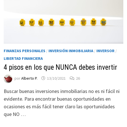
FINANZAS PERSONALES
/
INVERSIÓN INMOBILIARIA
/
INVERSOR
/
LIBERTAD FINANCIERA
4 pisos en los que NUNCA debes invertir
Necesarias
por
Alberto P.
13/10/2021
26
Estas
cookies no
Buscar buenas inversiones inmobiliarias no es ni fácil ni
son
evidente. Para encontrar buenas oportunidades en
opcionales.
ocasiones es más fácil tener claro las oportunidades
Son
que NO …
necesarias
para que