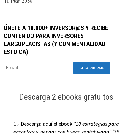
Tu Plan 2050
durante tu
visita. Si
rechaza estas
cookies,
ÚNETE A 18.000+ INVERSOR@S Y RECIBE
algunas
CONTENIDO PARA INVERSORES
funcionalidades
LARGOPLACISTAS (Y CON MENTALIDAD
desaparecerán
ESTOICA)
de la web.
Marketing
Al compartir tus
intereses y
Descarga 2 ebooks gratuitos
comportamiento
mientras visitas
nuestro sitio,
aumentas la
1.-
Descarga aquí el ebook
"10 estrategias para
posibilidad de
ver contenido y
encontrar viviendas con buena rentabilidad"
(75