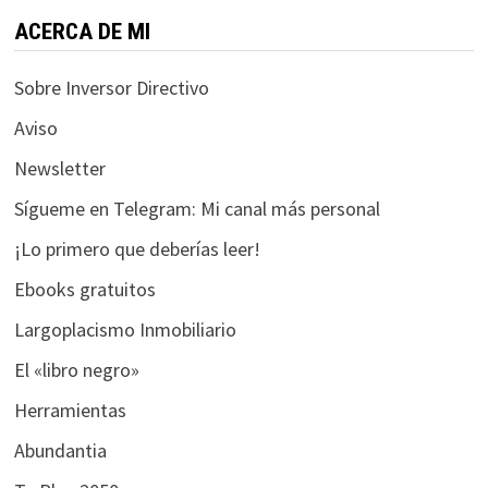
funcione la
web.
ACERCA DE MI
Sobre Inversor Directivo
Estadísticas
Aviso
Para que
podamos
Newsletter
mejorar la
Sígueme en Telegram: Mi canal más personal
funcionalidad
y estructura
¡Lo primero que deberías leer!
de la web, en
base a cómo
Ebooks gratuitos
se usa la web.
Largoplacismo Inmobiliario
El «libro negro»
Experiencia
Herramientas
Para que
nuestra web
Abundantia
funcione lo
mejor posible