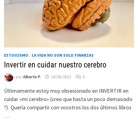
ESTOICISMO
/
LA VIDA NO SON SOLO FINANZAS
Invertir en cuidar nuestro cerebro
por
Alberto P.
18/08/2021
0
Necesarias
Estas
Últimamente estoy muy obsesionado en INVERTIR en
cookies no
cuidar «mi cerebro» (creo que hasta un poco demasiado
son
?). Quería compartir con vosotros los dos últimos libros
opcionales.
…
Son
necesarias
para que