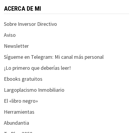
funcione la
web.
ACERCA DE MI
Sobre Inversor Directivo
Estadísticas
Aviso
Para que
podamos
Newsletter
mejorar la
Sígueme en Telegram: Mi canal más personal
funcionalidad
y estructura
¡Lo primero que deberías leer!
de la web, en
base a cómo
Ebooks gratuitos
se usa la web.
Largoplacismo Inmobiliario
El «libro negro»
Experiencia
Herramientas
Para que
nuestra web
Abundantia
funcione lo
mejor posible