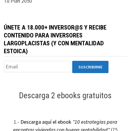
Tu Plan 2050
durante tu
visita. Si
rechaza estas
cookies,
ÚNETE A 18.000+ INVERSOR@S Y RECIBE
algunas
CONTENIDO PARA INVERSORES
funcionalidades
LARGOPLACISTAS (Y CON MENTALIDAD
desaparecerán
ESTOICA)
de la web.
Marketing
Al compartir tus
intereses y
Descarga 2 ebooks gratuitos
comportamiento
mientras visitas
nuestro sitio,
aumentas la
1.-
Descarga aquí el ebook
"10 estrategias para
posibilidad de
ver contenido y
encontrar viviendas con buena rentabilidad"
(75