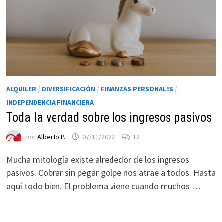
ALQUILER
/
DIVERSIFICACIÓN
/
FINANZAS PERSONALES
/
INDEPENDENCIA FINANCIERA
Toda la verdad sobre los ingresos pasivos
Necesarias
por
Alberto P.
07/11/2022
12
Estas
cookies no
Mucha mitología existe alrededor de los ingresos
son
pasivos. Cobrar sin pegar golpe nos atrae a todos. Hasta
opcionales.
aquí todo bien. El problema viene cuando muchos …
Son
necesarias
para que