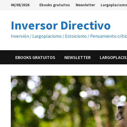
Saltar
06/08/2026
Ebooks gratuitos
Newsletter
Largoplacismo
al
contenido
Inversor Directivo
Inversión / Largoplacismo / Estoicismo / Pensamiento críti
EBOOKS GRATUITOS
NEWSLETTER
LARGOPLACIS