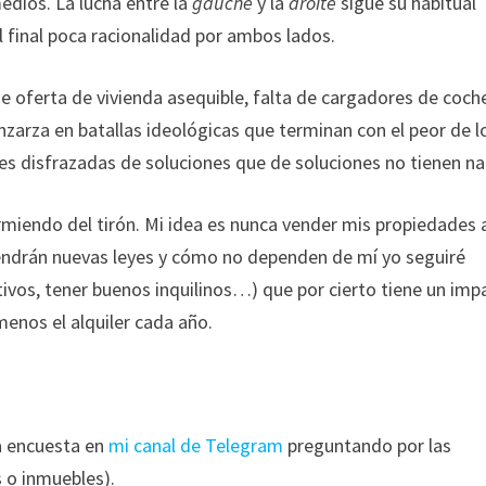
edios. La lucha entre la
gauche
y la
droite
sigue su habitual
l final poca racionalidad por ambos lados.
de oferta de vivienda asequible, falta de cargadores de coch
nzarza en batallas ideológicas que terminan con el peor de l
yes disfrazadas de soluciones que de soluciones no tienen na
miendo del tirón. Mi idea es nunca vender mis propiedades 
endrán nuevas leyes y cómo no dependen de mí yo seguiré
vos, tener buenos inquilinos…) que por cierto tiene un imp
nos el alquiler cada año.
na encuesta en
mi canal de Telegram
preguntando por las
 o inmuebles).