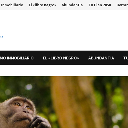
 Inmobiliario
El «libro negro»
Abundantia
Tu Plan 2050
Herra
co
MO INMOBILIARIO
EL «LIBRO NEGRO»
ABUNDANTIA
TU