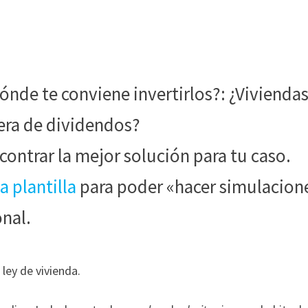
Dónde te conviene invertirlos?: ¿Vivienda
tera de dividendos?
ncontrar la mejor solución para tu caso.
la plantilla
para poder «hacer simulacion
onal.
 ley de vivienda.