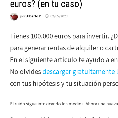
funcione la
euros? (en tu caso)
web.
por
Alberto P.
02/05/2023
Estadísticas
Para que
Tienes 100.000 euros para invertir. ¿
podamos
mejorar la
para generar rentas de alquiler o car
funcionalidad
y estructura
En el siguiente artículo te ayudo a e
de la web, en
base a cómo
No olvides
descargar
g
r
a
t
u
i
t
a
m
e
n
t
e
se usa la web.
con tus hipótesis y tu situación pers
Experiencia
Para que
El ruido sigue intoxicando los medios. Ahora una nueva
nuestra web
funcione lo
mejor posible