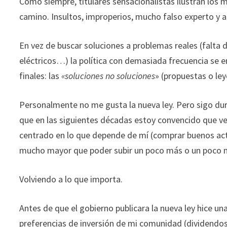
Como siempre, titulares sensacionalistas ilustran los m
durante tu
camino. Insultos, improperios, mucho falso experto y a
visita. Si
rechaza estas
En vez de buscar soluciones a problemas reales (falta 
cookies,
algunas
eléctricos…) la política con demasiada frecuencia se e
funcionalidades
finales: las
«soluciones no soluciones
» (propuestas o le
desaparecerán
de la web.
Personalmente no me gusta la nueva ley. Pero sigo dur
que en las siguientes décadas estoy convencido que v
Marketing
centrado en lo que depende de mí (comprar buenos acti
Al compartir tus
mucho mayor que poder subir un poco más o un poco me
intereses y
comportamiento
mientras visitas
Volviendo a lo que importa.
nuestro sitio,
aumentas la
Antes de que el gobierno publicara la nueva ley hice u
posibilidad de
ver contenido y
preferencias de inversión de mi comunidad (dividendos