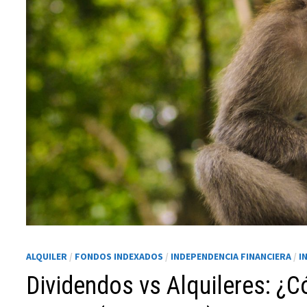
Necesarias
Estas
cookies no
son
opcionales.
ALQUILER
/
FONDOS INDEXADOS
/
INDEPENDENCIA FINANCIERA
/
I
Son
necesarias
Dividendos vs Alquileres: ¿C
para que