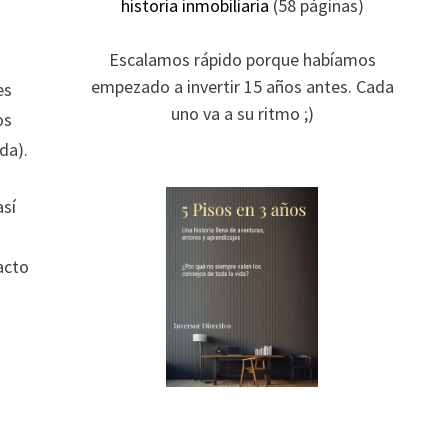
historia inmobiliaria
(58 páginas)
Escalamos rápido porque habíamos
empezado a invertir 15 años antes. Cada
es
uno va a su ritmo ;)
os
da).
así
acto