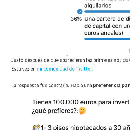
Justo después de que aparecieran las primeras noticias
Esta vez en
mi c
o
m
u
n
i
d
a
d
de Twitter.
La respuesta fue contraria. Había una
preferencia par