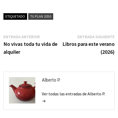
ofertas
personalizados.
ETIQUETADO
TU PLAN 2050
Navegación
Entrada
E
ENTRADA ANTERIOR
ENTRADA SIGUIENTE
anterior:
s
No vivas toda tu vida de
Libros para este verano
de
alquiler
(2026)
entradas
Alberto P.
Ver todas las entradas de Alberto P.
→