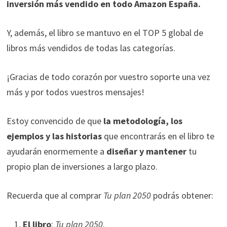
funcione la
inversión más vendido en todo Amazon España.
web.
Y, además, el libro se mantuvo en el TOP 5 global de
libros más vendidos de todas las categorías.
Estadísticas
Para que
podamos
¡Gracias de todo corazón por vuestro soporte una vez
mejorar la
más y por todos vuestros mensajes!
funcionalidad
y estructura
de la web, en
Estoy convencido de que
la metodología, los
base a cómo
ejemplos y las historias
que encontrarás en el libro te
se usa la web.
ayudarán enormemente a
diseñar y mantener
tu
propio plan de inversiones a largo plazo.
Experiencia
Para que
Recuerda que al comprar
Tu plan 2050
podrás obtener:
nuestra web
funcione lo
El libro
:
Tu plan 2050
.
mejor posible