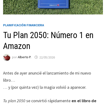
PLANIFICACIÓN FINANCIERA
Tu Plan 2050: Número 1 en
Amazon
por
Alberto P.
22/05/2026
Necesarias
Estas
Antes de ayer anuncié el lanzamiento de mi nuevo
cookies no
son
libro…
opcionales.
… y (por quinta vez) la magia volvió a aparecer.
Son
necesarias
Tu plan 2050
se convirtió rápidamente
en el libro de
para que