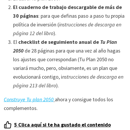
durante tu
El cuaderno de trabajo descargable de más de
visita. Si
30 páginas
: para que definas paso a paso tu propia
rechaza estas
política de inversión (
instrucciones de descarga en
cookies,
algunas
página 12 del libro
).
funcionalidades
El
checklist de seguimiento anual de
Tu Plan
desaparecerán
2050
de 28 páginas para que una vez al año hagas
de la web.
los ajustes que correspondan (Tu Plan 2050 no
variará mucho, pero, obviamente, es un plan que
Marketing
evolucionará contigo, i
nstrucciones de descarga en
Al compartir tus
página 213 del libro
).
intereses y
comportamiento
Construye Tu plan 2050
ahora y consigue todos los
mientras visitas
nuestro sitio,
complementos.
aumentas la
posibilidad de
5
Clica aquí si te ha gustado el contenido
ver contenido y