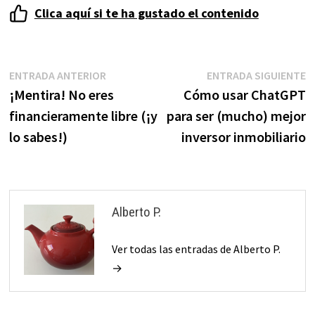
Clica aquí si te ha gustado el contenido
Navegación
Entrada
E
ENTRADA ANTERIOR
ENTRADA SIGUIENTE
anterior:
s
¡Mentira! No eres
Cómo usar ChatGPT
de
financieramente libre (¡y
para ser (mucho) mejor
entradas
lo sabes!)
inversor inmobiliario
Alberto P.
Ver todas las entradas de Alberto P.
→