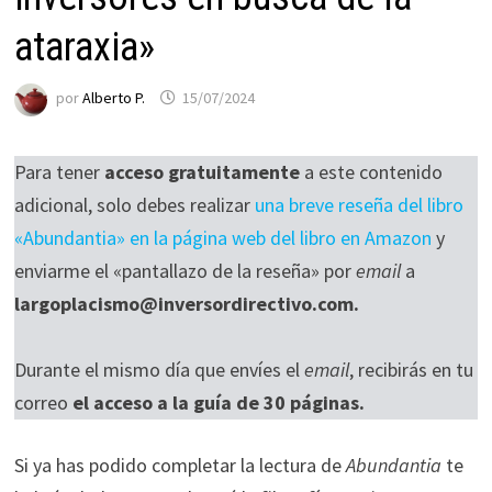
ataraxia»
por
Alberto P.
15/07/2024
Para tener
acceso gratuitamente
a este contenido
adicional, solo debes realizar
una breve reseña del libro
«Abundantia» en la página web del libro en Amazon
y
enviarme el «pantallazo de la reseña» por
email
a
Necesarias
largoplacismo@inversordirectivo.com.
Estas
cookies no
Durante el mismo día que envíes el
email
, recibirás en tu
son
opcionales.
correo
el acceso a la guía de 30 páginas.
Son
necesarias
Si ya has podido completar la lectura de
Abundantia
te
para que