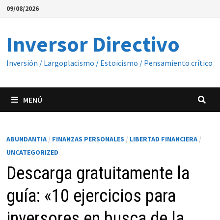
Saltar
09/08/2026
al
contenido
Inversor Directivo
Inversión / Largoplacismo / Estoicismo / Pensamiento crítico
MENÚ
ABUNDANTIA
/
FINANZAS PERSONALES
/
LIBERTAD FINANCIERA
/
UNCATEGORIZED
Descarga gratuitamente la
guía: «10 ejercicios para
inversores en busca de la