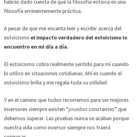
funcione la
habrás dado cuenta de qué la filosofía estoica es una
web.
filosofía eminentemente práctica.
A pesar de que me encanta leer y escribir acerca del
Estadísticas
estoicismo
Para que
el impacto verdadero del estoicismo lo
podamos
encuentro en mi día a día.
mejorar la
funcionalidad
El estoicismo cobra realmente sentido para mí cuando
y estructura
de la web, en
lo utilizo en situaciones cotidianas. Ahí es cuando el
base a cómo
estoicismo brilla y me regala toda su utilidad.
se usa la web.
Y en el camino que todos recorremos para ser mejores
Experiencia
inversores siempre existen “
pruebas
constantes” que
Para que
debemos superar. Las pruebas nunca se acaban porque
nuestra web
nuestra vida como inversor siempre nos traerá
funcione lo
sorpresas.
mejor posible