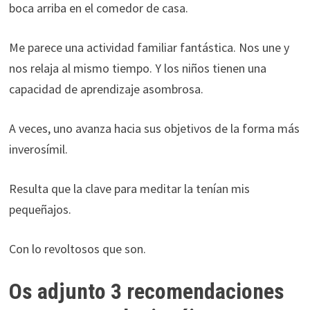
funcione la
boca arriba en el comedor de casa.
web.
Me parece una actividad familiar fantástica. Nos une y
Estadísticas
nos relaja al mismo tiempo. Y los niños tienen una
Para que
capacidad de aprendizaje asombrosa.
podamos
mejorar la
A veces, uno avanza hacia sus objetivos de la forma más
funcionalidad
y estructura
inverosímil.
de la web, en
base a cómo
Resulta que la clave para meditar la tenían mis
se usa la web.
pequeñajos.
Experiencia
Con lo revoltosos que son.
Para que
nuestra web
Os adjunto 3 recomendaciones
funcione lo
mejor posible