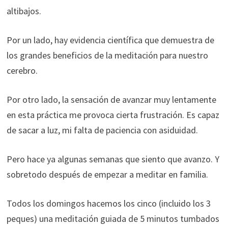
altibajos.
Por un lado, hay evidencia científica que demuestra de
los grandes beneficios de la meditación para nuestro
cerebro.
Por otro lado, la sensación de avanzar muy lentamente
en esta práctica me provoca cierta frustración. Es capaz
de sacar a luz, mi falta de paciencia con asiduidad.
Necesarias
Estas
Pero hace ya algunas semanas que siento que avanzo. Y
cookies no
son
sobretodo después de empezar a meditar en familia.
opcionales.
Son
Todos los domingos hacemos los cinco (incluido los 3
necesarias
peques) una meditación guiada de 5 minutos tumbados
para que