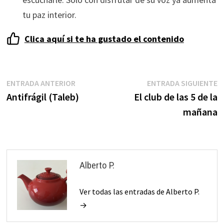
ofertas
tu paz interior.
personalizados.
Clica aquí si te ha gustado el contenido
Navegación
Entrada
E
ENTRADA ANTERIOR
ENTRADA SIGUIENTE
anterior:
s
Antifrágil (Taleb)
El club de las 5 de la
de
mañana
entradas
Alberto P.
Ver todas las entradas de Alberto P.
→