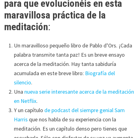
para que evolucionéis en esta
durante tu
maravillosa práctica de la
visita. Si
rechaza estas
meditación
:
cookies,
algunas
funcionalidades
Un maravilloso pequeño libro de Pablo d’Ors. ¡Cada
desaparecerán
palabra transmite tanta paz! Es un breve ensayo
de la web.
acerca de la meditación. Hay tanta sabiduría
acumulada en este breve libro:
Biografía del
Marketing
silencio
.
Al compartir tus
Una
nueva serie interesante acerca de la meditación
intereses y
comportamiento
en Netflix
.
mientras visitas
Y un capítulo
de podcast del siempre genial Sam
nuestro sitio,
Harris
que nos habla de su experiencia con la
aumentas la
posibilidad de
meditación. Es un capítulo denso pero tienes que
ver contenido y
escucharle. Sólo con disfrutar de su voz ya aumenta