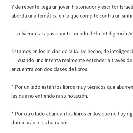
funcione la
Y de repente llega un joven historiador y escritor Isra
web.
aborda una temática en la que compite contra un sinfín
Estadísticas
…volviendo al apasionante mundo de la Inteligencia Arti
Para que
podamos
mejorar la
Estamos en los inicios de la IA. De hecho, de intelige
funcionalidad
… cuando uno intenta realmente entender a través de l
y estructura
encuentra con dos clases de libros.
de la web, en
base a cómo
se usa la web.
* Por un lado están los libros muy técnicos que aburren
las que no entiendo ni su notación.
Experiencia
Para que
* Por otro lado abundan los libros en los que no hay ri
nuestra web
dominarán a los humanos.
funcione lo
mejor posible