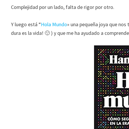
durante tu
Complejidad por un lado, falta de rigor por otro.
visita. Si
rechaza estas
Y luego está “
Hola Mundo
» una pequeña joya que nos 
cookies,
algunas
dura es la vida! 🙂 ) y que me ha ayudado a comprender
funcionalidades
desaparecerán
de la web.
Marketing
Al compartir tus
intereses y
comportamiento
mientras visitas
nuestro sitio,
aumentas la
posibilidad de
ver contenido y