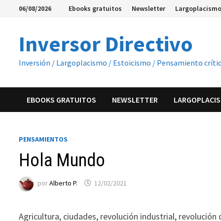
Saltar
06/08/2026
Ebooks gratuitos
Newsletter
Largoplacismo
al
contenido
Inversor Directivo
Inversión / Largoplacismo / Estoicismo / Pensamiento críti
EBOOKS GRATUITOS
NEWSLETTER
LARGOPLACIS
PENSAMIENTOS
Hola Mundo
por
Alberto P.
12/02/2021
Agricultura, ciudades, revolución industrial, revolución d