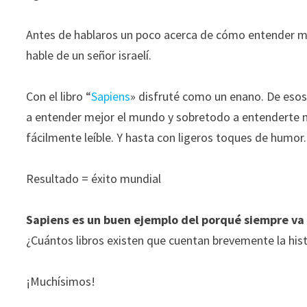
Antes de hablaros un poco acerca de cómo entender mejo
hable de un señor israelí.
Con el libro “
Sapiens
» disfruté como un enano. De esos
a entender mejor el mundo y sobretodo a entenderte m
fácilmente leíble. Y hasta con ligeros toques de humor.
Resultado = éxito mundial
Necesarias
Estas
cookies no
Sapiens es un buen ejemplo del porqué siempre va 
son
¿Cuántos libros existen que cuentan brevemente la his
opcionales.
Son
necesarias
¡Muchísimos!
para que