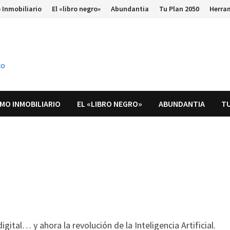
 Inmobiliario
El «libro negro»
Abundantia
Tu Plan 2050
Herra
co
MO INMOBILIARIO
EL «LIBRO NEGRO»
ABUNDANTIA
TU
igital… y ahora la revolución de la Inteligencia Artificial.