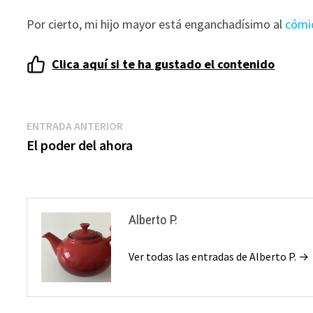
Por cierto, mi hijo mayor está enganchadísimo al
cómi
Clica aquí si te ha gustado el contenido
Navegación
Entrada
ENTRADA ANTERIOR
anterior:
El poder del ahora
de
entradas
Alberto P.
Ver todas las entradas de Alberto P. →