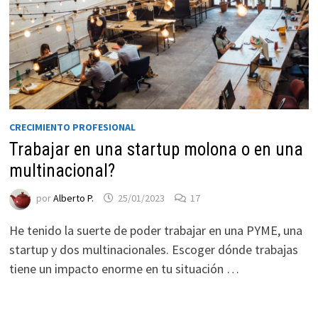
CRECIMIENTO PROFESIONAL
Trabajar en una startup molona o en una
multinacional?
Necesarias
por
Alberto P.
25/01/2023
17
Estas
cookies no
He tenido la suerte de poder trabajar en una PYME, una
son
startup y dos multinacionales. Escoger dónde trabajas
opcionales.
tiene un impacto enorme en tu situación …
Son
necesarias
para que