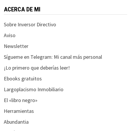
funcione la
web.
ACERCA DE MI
Sobre Inversor Directivo
Estadísticas
Aviso
Para que
podamos
Newsletter
mejorar la
funcionalidad
Sígueme en Telegram: Mi canal más personal
y estructura
¡Lo primero que deberías leer!
de la web, en
base a cómo
Ebooks gratuitos
se usa la web.
Largoplacismo Inmobiliario
El «libro negro»
Experiencia
Para que
Herramientas
nuestra web
Abundantia
funcione lo
mejor posible