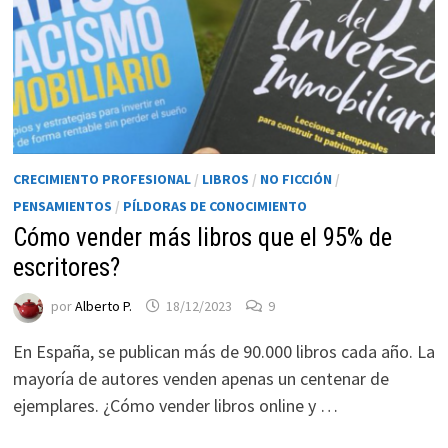
CRECIMIENTO PROFESIONAL
/
LIBROS
/
NO FICCIÓN
/
PENSAMIENTOS
/
PÍLDORAS DE CONOCIMIENTO
Cómo vender más libros que el 95% de
escritores?
Necesarias
Estas
por
Alberto P.
18/12/2023
9
cookies no
son
En España, se publican más de 90.000 libros cada año. La
opcionales.
mayoría de autores venden apenas un centenar de
Son
ejemplares. ¿Cómo vender libros online y …
necesarias
para que