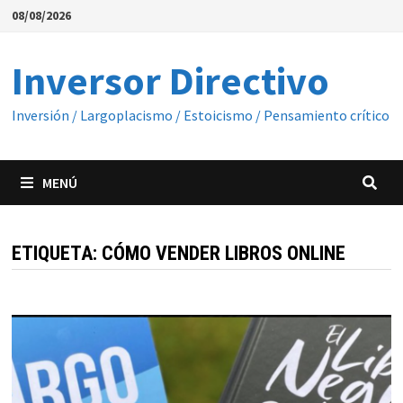
Saltar
08/08/2026
al
contenido
Inversor Directivo
Inversión / Largoplacismo / Estoicismo / Pensamiento crítico
MENÚ
ETIQUETA:
CÓMO VENDER LIBROS ONLINE