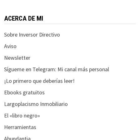
funcione la
web.
ACERCA DE MI
Estadísticas
Sobre Inversor Directivo
Para que
podamos
Aviso
mejorar la
Newsletter
funcionalidad
y estructura
Sígueme en Telegram: Mi canal más personal
de la web, en
¡Lo primero que deberías leer!
base a cómo
se usa la web.
Ebooks gratuitos
Largoplacismo Inmobiliario
Experiencia
El «libro negro»
Para que
nuestra web
Herramientas
funcione lo
Abundantia
mejor posible