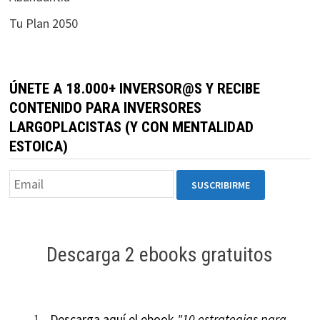
durante tu
Tu Plan 2050
visita. Si
rechaza estas
cookies,
algunas
ÚNETE A 18.000+ INVERSOR@S Y RECIBE
funcionalidades
CONTENIDO PARA INVERSORES
desaparecerán
LARGOPLACISTAS (Y CON MENTALIDAD
de la web.
ESTOICA)
Marketing
Al compartir tus
intereses y
comportamiento
mientras visitas
Descarga 2 ebooks gratuitos
nuestro sitio,
aumentas la
posibilidad de
ver contenido y
1.-
Descarga aquí el ebook
"10 estrategias para