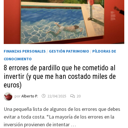
FINANZAS PERSONALES
/
GESTIÓN PATRIMONIO
/
PÍLDORAS DE
CONOCIMIENTO
8 errores de pardillo que he cometido al
invertir (y que me han costado miles de
Necesarias
Estas
euros)
cookies no
son
por
Alberto P.
22/04/2025
20
opcionales.
Una pequeña lista de algunos de los errores que debes
Son
necesarias
evitar a toda costa. “La mayoría de los errores en la
para que
inversión provienen de intentar …