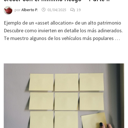
durante tu
por
Alberto P.
01/04/2025
19
visita. Si
rechaza estas
Ejemplo de un «asset allocation» de un alto patrimonio
cookies,
Descubre como invierten en detalle los más adinerados.
algunas
Te muestro algunos de los vehículos más populares …
funcionalidades
desaparecerán
de la web.
Marketing
Al compartir tus
intereses y
comportamiento
mientras visitas
nuestro sitio,
aumentas la
posibilidad de
ver contenido y