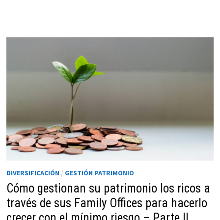
funcione la
web.
Estadísticas
Para que
podamos
mejorar la
funcionalidad
y estructura
de la web, en
base a cómo
se usa la web.
Experiencia
DIVERSIFICACIÓN
/
GESTIÓN PATRIMONIO
Para que
Cómo gestionan su patrimonio los ricos a
nuestra web
través de sus Family Offices para hacerlo
funcione lo
crecer con el mínimo riesgo – Parte II
mejor posible