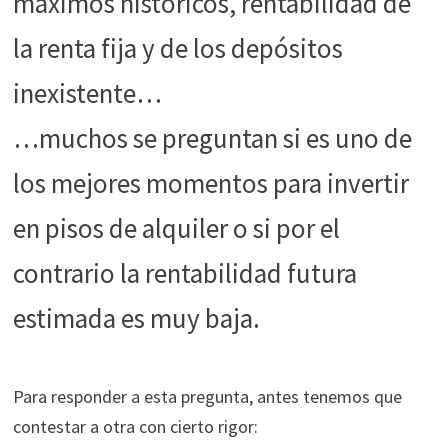
máximos históricos, rentabilidad de
funcione la
web.
la renta fija y de los depósitos
inexistente…
Estadísticas
Para que
…muchos se preguntan si es uno de
podamos
mejorar la
los mejores momentos para invertir
funcionalidad
y estructura
en pisos de alquiler o si por el
de la web, en
base a cómo
contrario la rentabilidad futura
se usa la web.
estimada es muy baja.
Experiencia
Para que
Para responder a esta pregunta, antes tenemos que
nuestra web
funcione lo
contestar a otra con cierto rigor:
mejor posible