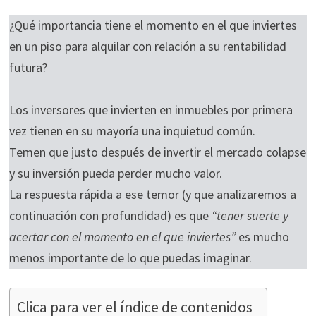
durante tu
¿Qué importancia tiene el momento en el que inviertes
visita. Si
en un piso para alquilar con relación a su rentabilidad
rechaza estas
cookies,
futura?
algunas
funcionalidades
Los inversores que invierten en inmuebles por primera
desaparecerán
de la web.
vez tienen en su mayoría una inquietud común.
Temen que justo después de invertir el mercado colapse
y su inversión pueda perder mucho valor.
Marketing
La respuesta rápida a ese temor (y que analizaremos a
Al compartir tus
intereses y
continuación con profundidad) es que
“tener suerte y
comportamiento
acertar con el momento en el que inviertes”
es mucho
mientras visitas
menos importante de lo que puedas imaginar.
nuestro sitio,
aumentas la
posibilidad de
Clica para ver el índice de contenidos
ver contenido y