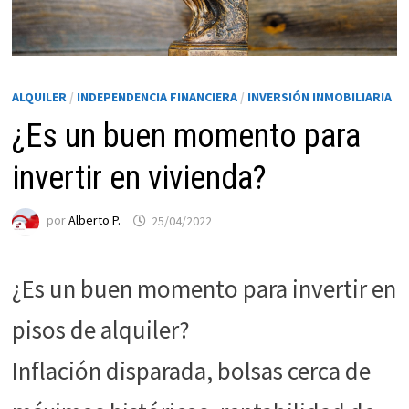
ALQUILER
/
INDEPENDENCIA FINANCIERA
/
INVERSIÓN INMOBILIARIA
¿Es un buen momento para
invertir en vivienda?
por
Alberto P.
25/04/2022
Necesarias
Estas
¿Es un buen momento para invertir en
cookies no
son
pisos de alquiler?
opcionales.
Son
Inflación disparada, bolsas cerca de
necesarias
para que